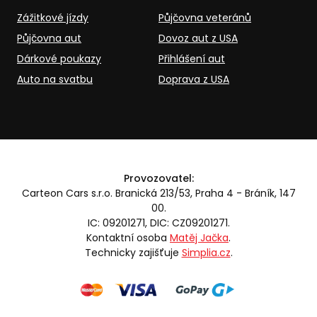
Zážitkové jízdy
Půjčovna veteránů
Půjčovna aut
Dovoz aut z USA
Dárkové poukazy
Přihlášení aut
Auto na svatbu
Doprava z USA
Provozovatel:
Carteon Cars s.r.o. Branická 213/53, Praha 4 - Bráník, 147
00.
IC: 09201271, DIC: CZ09201271.
Kontaktní osoba
Matěj Jačka
.
Technicky zajišťuje
Simplia.cz
.