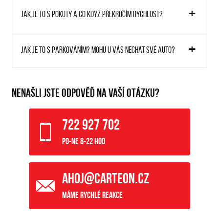
Jak je to s pokuty a co když překročím rychlost?
Jak je to s parkováním? Mohu u vás nechat své auto?
NENAŠLI JSTE ODPOVĚĎ NA VAŠÍ OTÁZKU?
722 927 702
Po-Ne 8-22 hod
ahoj@carteon.cz
Máme rychlé reakce