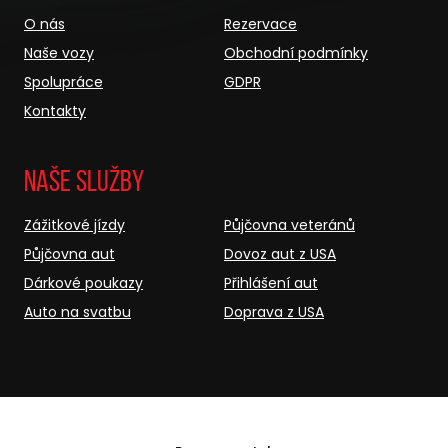
O nás
Rezervace
Naše vozy
Obchodní podmínky
Spolupráce
GDPR
Kontakty
Naše služby
Zážitkové jízdy
Půjčovna veteránů
Půjčovna aut
Dovoz aut z USA
Dárkové poukazy
Přihlášení aut
Auto na svatbu
Doprava z USA