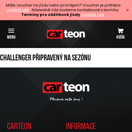
Máte voucher na jízdu nebo pronájem? Voucher je potřeba
uplatnit zde
. Následně Vás budeme kontaktovat s termíny.
Termíny pro zážitkové jízdy
najdete zde
.
MENU
KOŠÍK
Challenger připravený na sezónu
Carteon
Informace