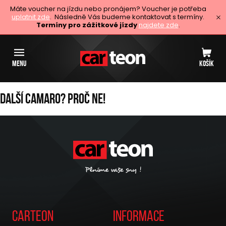
Máte voucher na jízdu nebo pronájem? Voucher je potřeba
uplatnit zde
. Následně Vás budeme kontaktovat s termíny.
Termíny pro zážitkové jízdy
najdete zde
.
MENU
KOŠÍK
Další Camaro? Proč ne!
Carteon
Informace