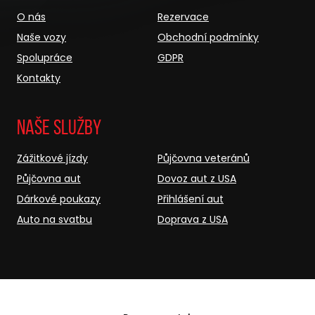
O nás
Rezervace
Naše vozy
Obchodní podmínky
Spolupráce
GDPR
Kontakty
Naše služby
Zážitkové jízdy
Půjčovna veteránů
Půjčovna aut
Dovoz aut z USA
Dárkové poukazy
Přihlášení aut
Auto na svatbu
Doprava z USA