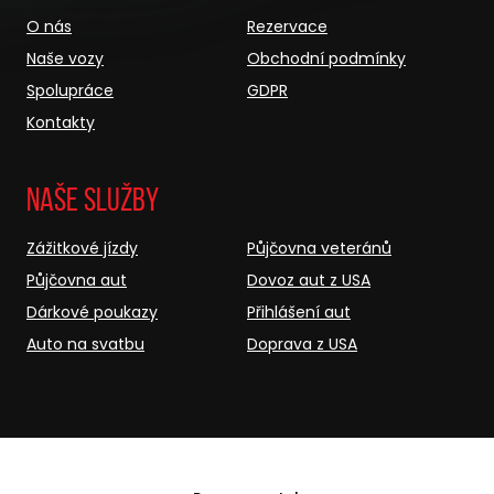
O nás
Rezervace
Naše vozy
Obchodní podmínky
Spolupráce
GDPR
Kontakty
Naše služby
Zážitkové jízdy
Půjčovna veteránů
Půjčovna aut
Dovoz aut z USA
Dárkové poukazy
Přihlášení aut
Auto na svatbu
Doprava z USA