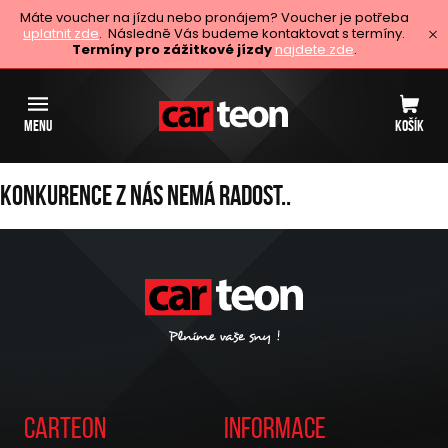
Máte voucher na jízdu nebo pronájem? Voucher je potřeba
uplatnit zde
. Následně Vás budeme kontaktovat s termíny.
Termíny pro zážitkové jízdy
najdete zde
.
MENU
KOŠÍK
Konkurence z nás nemá radost..
Carteon
Informace