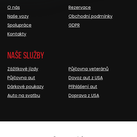
O nás
Rezervace
Naše vozy
Obchodní podmínky
Spolupráce
GDPR
Kontakty
Naše služby
Zážitkové jízdy
Půjčovna veteránů
Půjčovna aut
Dovoz aut z USA
Dárkové poukazy
Přihlášení aut
Auto na svatbu
Doprava z USA