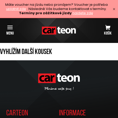
Máte voucher na jízdu nebo pronájem? Voucher je potřeba
uplatnit zde
. Následně Vás budeme kontaktovat s termíny.
Termíny pro zážitkové jízdy
najdete zde
.
MENU
KOŠÍK
Vyhlížím další kousek
Carteon
Informace