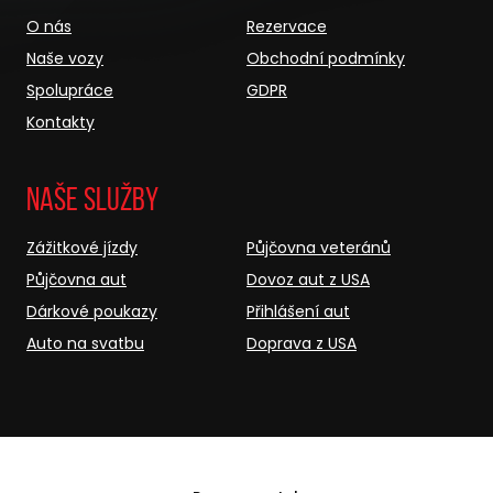
O nás
Rezervace
Naše vozy
Obchodní podmínky
Spolupráce
GDPR
Kontakty
Naše služby
Zážitkové jízdy
Půjčovna veteránů
Půjčovna aut
Dovoz aut z USA
Dárkové poukazy
Přihlášení aut
Auto na svatbu
Doprava z USA