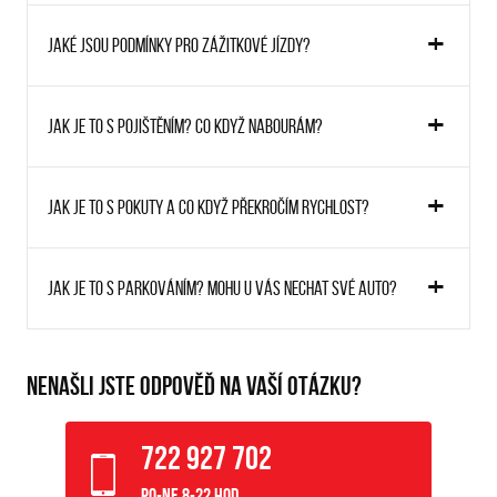
Jaké jsou podmínky pro zážitkové jízdy?
Jak je to s pojištěním? Co když nabourám?
Jak je to s pokuty a co když překročím rychlost?
Jak je to s parkováním? Mohu u vás nechat své auto?
NENAŠLI JSTE ODPOVĚĎ NA VAŠÍ OTÁZKU?
722 927 702
Po-Ne 8-22 hod