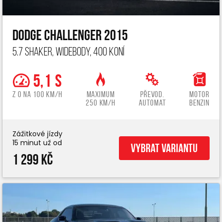
Dodge Challenger 2015
5.7 Shaker, widebody, 400 koní
5,1 s
z 0 na 100 km/h
Maximum
Převod.
Motor
250 km/h
automat
benzin
Zážitkové jízdy
15 minut už od
Vybrat variantu
1 299 Kč