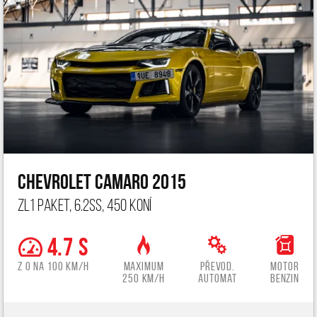
Chevrolet Camaro 2015
ZL1 paket, 6.2ss, 450 koní
4.7 s
z 0 na 100 km/h
Maximum
Převod.
Motor
250 km/h
automat
benzin