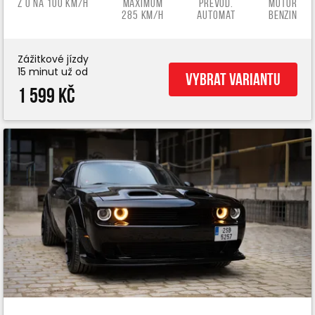
z 0 na 100 km/h
Maximum
Převod.
Motor
285 km/h
automat
benzin
Zážitkové jízdy
15 minut už od
Vybrat variantu
1 599 Kč