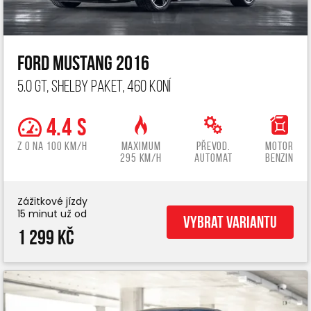
Ford Mustang 2016
5.0 GT, Shelby paket, 460 koní
4.4 s
z 0 na 100 km/h
Maximum
Převod.
Motor
295 km/h
automat
benzin
Zážitkové jízdy
15 minut už od
Vybrat variantu
1 299 Kč