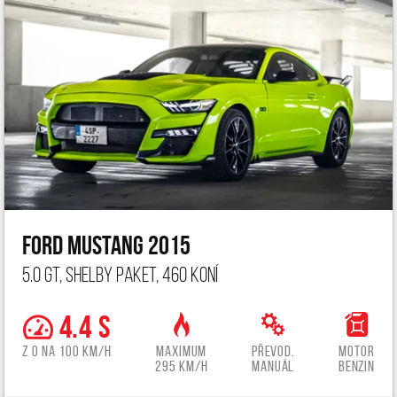
Ford Mustang 2015
5.0 GT, Shelby paket, 460 koní
4.4 s
z 0 na 100 km/h
Maximum
Převod.
Motor
295 km/h
manuál
benzin