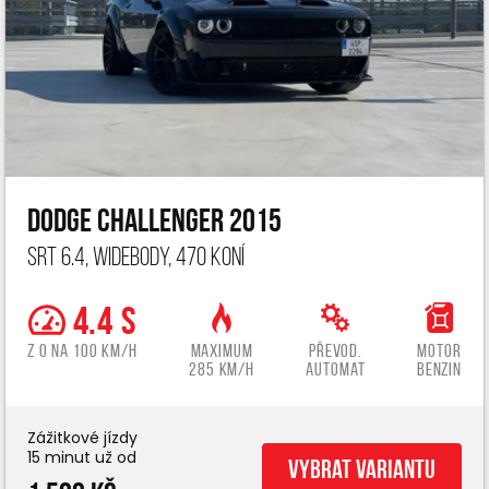
Dodge Challenger 2015
SRT 6.4, widebody, 470 koní
4.4 s
z 0 na 100 km/h
Maximum
Převod.
Motor
285 km/h
automat
benzin
Zážitkové jízdy
15 minut už od
Vybrat variantu