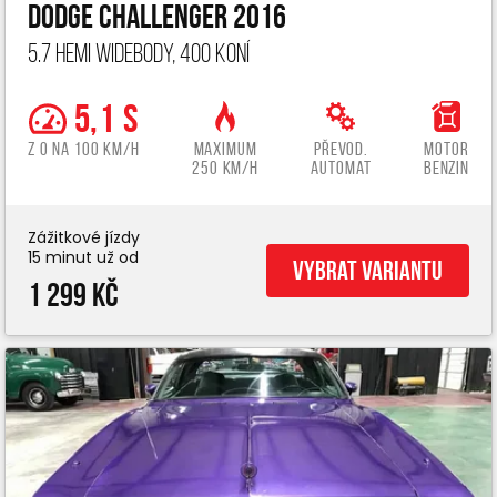
Dodge Challenger 2016
5.7 Hemi widebody, 400 koní
5,1 s
z 0 na 100 km/h
Maximum
Převod.
Motor
250 km/h
automat
benzin
Zážitkové jízdy
15 minut už od
Vybrat variantu
1 299 Kč