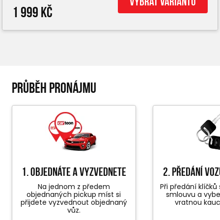
Vybrat variantu
1 999 Kč
PRŮBĚH PRONÁJMU
1. objednáte a vyzvednete
2. předání vo
Na jednom z předem
Při předání klíčk
objednaných pickup míst si
smlouvu a vyb
přijdete vyzvednout objednaný
vratnou kauc
vůz.