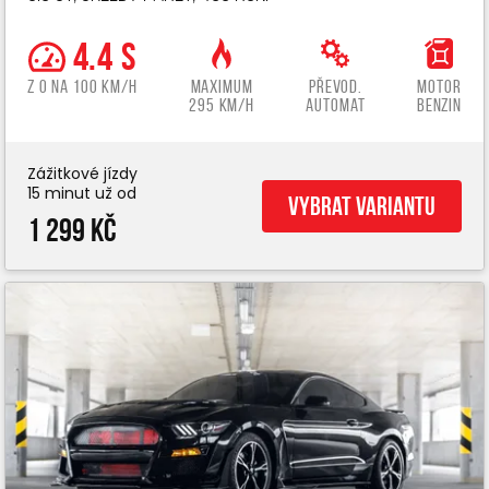
4.4 s
z 0 na 100 km/h
Maximum
Převod.
Motor
295 km/h
automat
benzin
Zážitkové jízdy
15 minut už od
Vybrat variantu
1 299 Kč