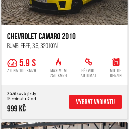
Chevrolet Camaro 2010
Bumblebee, 3.6, 320 koní
5.9 s
z 0 na 100 km/h
Maximum
Převod.
Motor
250 km/h
automat
benzin
Zážitkové jízdy
15 minut už od
Vybrat variantu
999 Kč