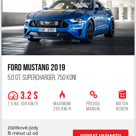
Ford Mustang 2019
5.0 GT, Supercharger, 750 koní
3.2 s
z 0 na 100 km/h
Maximum
Převod.
Motor
295 km/h
manuál
benzin
Zážitkové jízdy
15 minut už od