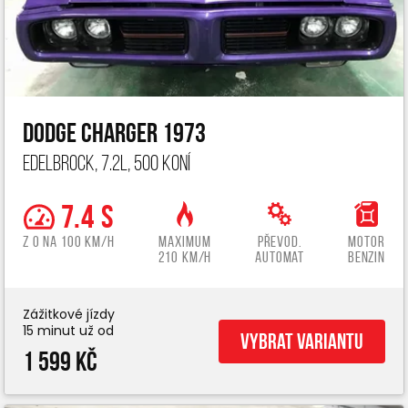
Dodge Charger 1973
Edelbrock, 7.2L, 500 koní
7.4 s
z 0 na 100 km/h
Maximum
Převod.
Motor
210 km/h
automat
benzin
Zážitkové jízdy
15 minut už od
Vybrat variantu
1 599 Kč