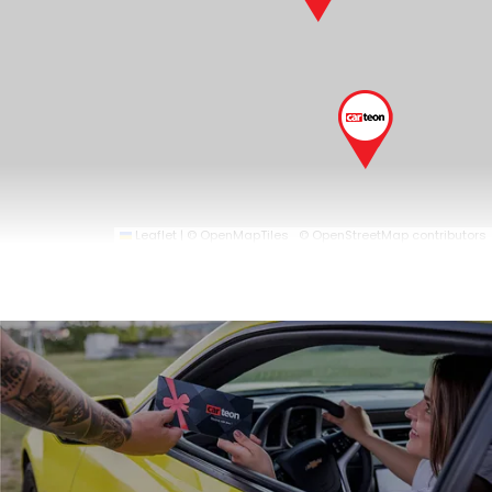
Leaflet
|
© OpenMapTiles
© OpenStreetMap contributors