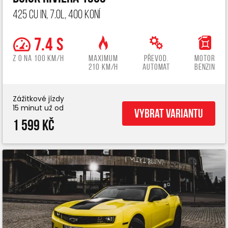
425 cu in, 7.0L, 400 koní
7.4 s
z 0 na 100 km/h
Maximum
Převod.
Motor
210 km/h
automat
benzin
Zážitkové jízdy
15 minut už od
Vybrat variantu
1 599 Kč