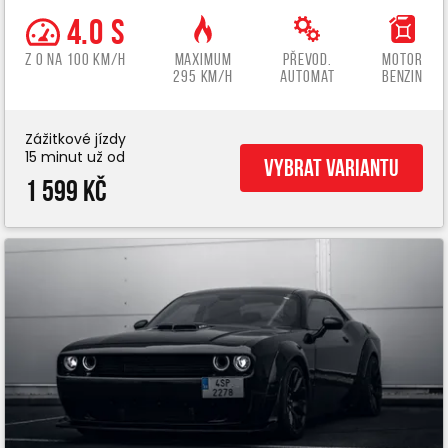
4.0 s
z 0 na 100 km/h
Maximum
Převod.
Motor
295 km/h
automat
benzin
Zážitkové jízdy
15 minut už od
Vybrat variantu
1 599 Kč