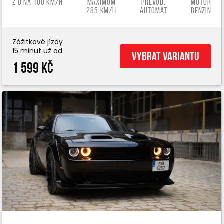
z 0 na 100 km/h
Maximum
Převod.
Motor
285 km/h
automat
benzin
Zážitkové jízdy
15 minut už od
Vybrat variantu
1 599 Kč