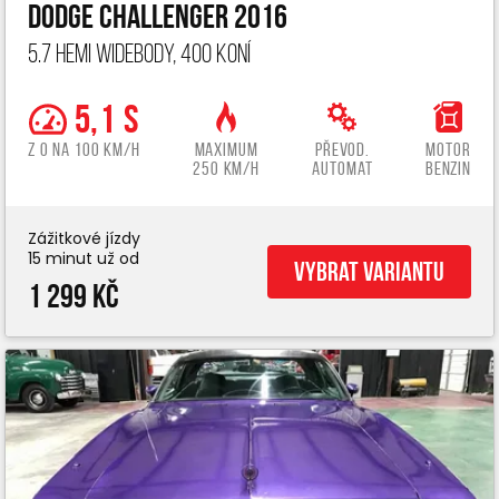
Dodge Challenger 2016
5.7 Hemi widebody, 400 koní
5,1 s
z 0 na 100 km/h
Maximum
Převod.
Motor
250 km/h
automat
benzin
Zážitkové jízdy
15 minut už od
Vybrat variantu
1 299 Kč