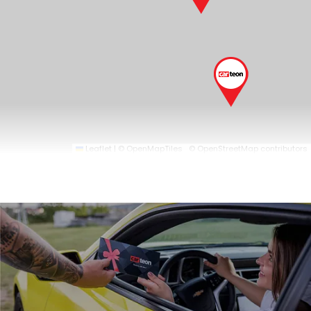
Leaflet
|
© OpenMapTiles
© OpenStreetMap contributors