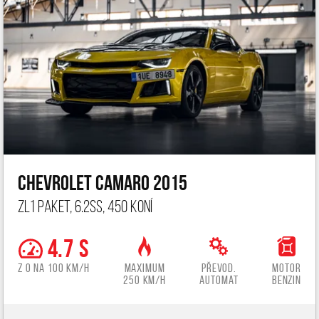
Chevrolet Camaro 2015
ZL1 paket, 6.2ss, 450 koní
4.7 s
z 0 na 100 km/h
Maximum
Převod.
Motor
250 km/h
automat
benzin