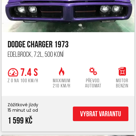
Dodge Charger 1973
Edelbrock, 7.2L, 500 koní
7.4 s
z 0 na 100 km/h
Maximum
Převod.
Motor
210 km/h
automat
benzin
Zážitkové jízdy
15 minut už od
Vybrat variantu
1 599 Kč