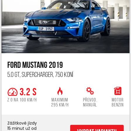
Ford Mustang 2019
5.0 GT, Supercharger, 750 koní
3.2 s
z 0 na 100 km/h
Maximum
Převod.
Motor
295 km/h
manuál
benzin
Zážitkové jízdy
15 minut už od