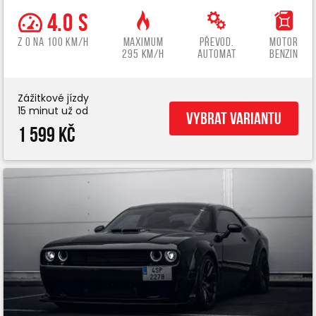
4.0 s
z 0 na 100 km/h
Maximum
Převod.
Motor
295 km/h
automat
benzin
Zážitkové jízdy
15 minut už od
Vybrat variantu
1 599 Kč