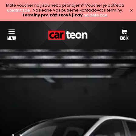
Máte voucher na jízdu nebo pronájem? Voucher je potřeba
uplatnit zde
. Následně Vás budeme kontaktovat s termíny.
Termíny pro zážitkové jízdy
najdete zde
.
MENU
KOŠÍK