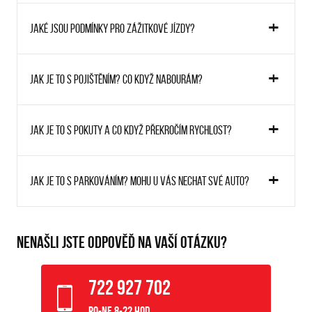
Jaké jsou podmínky pro zážitkové jízdy?
Jak je to s pojištěním? Co když nabourám?
Jak je to s pokuty a co když překročím rychlost?
Jak je to s parkováním? Mohu u vás nechat své auto?
NENAŠLI JSTE ODPOVĚĎ NA VAŠÍ OTÁZKU?
722 927 702
Po-Ne 8-22 hod