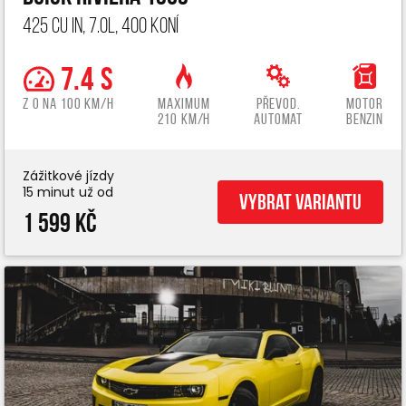
425 cu in, 7.0L, 400 koní
7.4 s
z 0 na 100 km/h
Maximum
Převod.
Motor
210 km/h
automat
benzin
Zážitkové jízdy
15 minut už od
Vybrat variantu
1 599 Kč