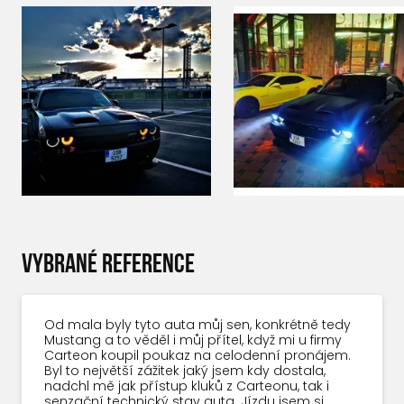
VYBRANÉ REFERENCE
Od mala byly tyto auta můj sen, konkrétně tedy
Mustang a to věděl i můj přítel, když mi u firmy
Carteon koupil poukaz na celodenní pronájem.
Byl to největší zážitek jaký jsem kdy dostala,
nadchl mě jak přístup kluků z Carteonu, tak i
senzační technický stav auta. Jízdu jsem si