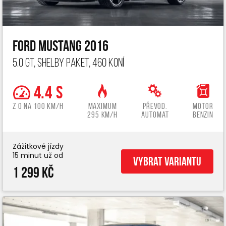
Ford Mustang 2016
5.0 GT, Shelby paket, 460 koní
4.4 s
z 0 na 100 km/h
Maximum
Převod.
Motor
295 km/h
automat
benzin
Zážitkové jízdy
15 minut už od
Vybrat variantu
1 299 Kč