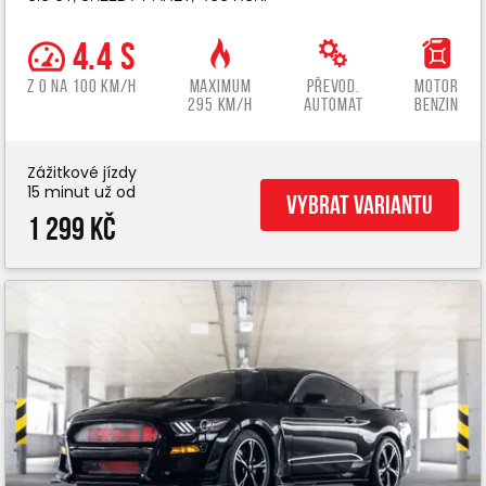
4.4 s
z 0 na 100 km/h
Maximum
Převod.
Motor
295 km/h
automat
benzin
Zážitkové jízdy
15 minut už od
Vybrat variantu
1 299 Kč