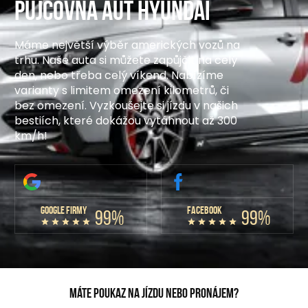
Půjčovna aut Hyundai
Máme největší výběr amerických vozů na
trhu. Naše auta si můžete zapůjčit na celý
den, nebo třeba celý víkend. Nabízíme
varianty s limitem omezení kilometrů, či
bez omezení. Vyzkoušejte si jízdu v našich
bestiích, které dokážou vytáhnout až 300
km/h!
GOOGLE FIRMY
FACEBOOK
99%
99%
Máte poukaz na jízdu nebo pronájem?