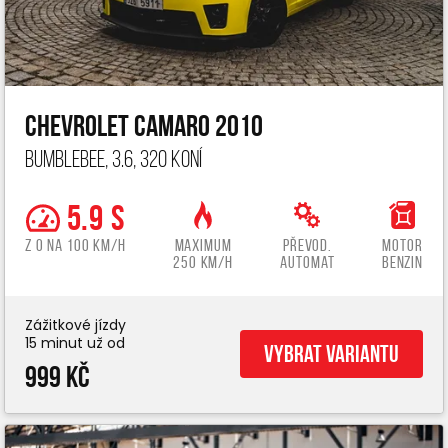
Chevrolet Camaro 2010
Bumblebee, 3.6, 320 koní
5.9 s
z 0 na 100 km/h
Maximum
Převod.
Motor
250 km/h
automat
benzin
Zážitkové jízdy
15 minut už od
Vybrat variantu
999 Kč