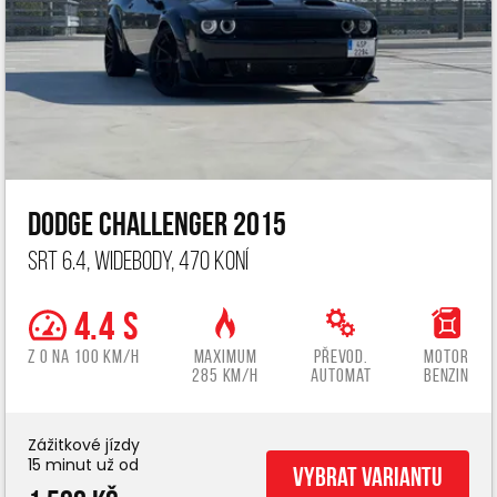
Dodge Challenger 2015
SRT 6.4, widebody, 470 koní
4.4 s
z 0 na 100 km/h
Maximum
Převod.
Motor
285 km/h
automat
benzin
Zážitkové jízdy
15 minut už od
Vybrat variantu