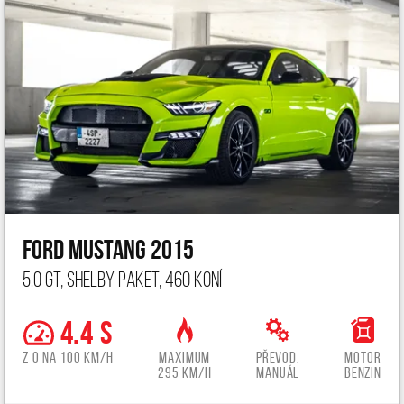
Ford Mustang 2015
5.0 GT, Shelby paket, 460 koní
4.4 s
z 0 na 100 km/h
Maximum
Převod.
Motor
295 km/h
manuál
benzin