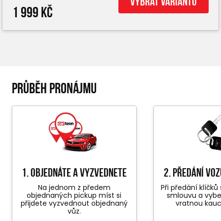
Vybrat variantu
1 999 Kč
PRŮBĚH PRONÁJMU
1. objednáte a vyzvednete
2. předání vo
Na jednom z předem
Při předání klíčk
objednaných pickup míst si
smlouvu a vyb
přijdete vyzvednout objednaný
vratnou kauc
vůz.