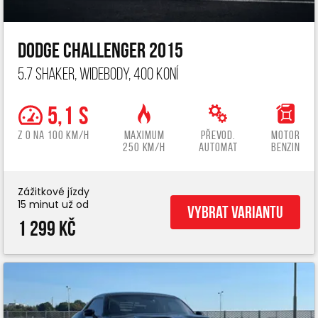
Dodge Challenger 2015
5.7 Shaker, widebody, 400 koní
5,1 s
z 0 na 100 km/h
Maximum
Převod.
Motor
250 km/h
automat
benzin
Zážitkové jízdy
15 minut už od
Vybrat variantu
1 299 Kč