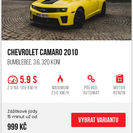
Chevrolet Camaro 2010
Bumblebee, 3.6, 320 koní
5.9 s
z 0 na 100 km/h
Maximum
Převod.
Motor
250 km/h
automat
benzin
Zážitkové jízdy
15 minut už od
Vybrat variantu
999 Kč