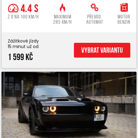
4.4 s
z 0 na 100 km/h
Maximum
Převod.
Motor
285 km/h
automat
benzin
Zážitkové jízdy
15 minut už od
Vybrat variantu
1 599 Kč