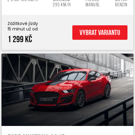
295 km/h
manuál
benzin
Zážitkové jízdy
15 minut už od
Vybrat variantu
1 299 Kč