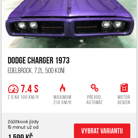
Dodge Charger 1973
Edelbrock, 7.2L, 500 koní
7.4 s
z 0 na 100 km/h
Maximum
Převod.
Motor
210 km/h
automat
benzin
Zážitkové jízdy
15 minut už od
Vybrat variantu
1 599 Kč