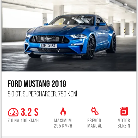
Ford Mustang 2019
5.0 GT, Supercharger, 750 koní
3.2 s
z 0 na 100 km/h
Maximum
Převod.
Motor
295 km/h
manuál
benzin