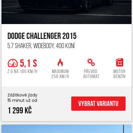
Dodge Challenger 2015
5.7 Shaker, widebody, 400 koní
5,1 s
z 0 na 100 km/h
Maximum
Převod.
Motor
250 km/h
automat
benzin
Zážitkové jízdy
15 minut už od
Vybrat variantu
1 299 Kč