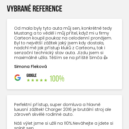
VYBRANÉ REFERENCE
Od mala byly tyto auta můj sen, konkrétně tedy
Mustang a to věděl i můj přítel, když mi u firmy
Carteon koupil poukaz na celodenní pronájem.
Byl to největší zážitek jaký jsem kdy dostala,
nadchl mě jak přístup kluků z Carteonu, tak i
senzační technický stav auta. Jízdu jsem si
maximálně užila. Těším se na příště Simča 👍
Simona Fleková
GOOGLE
100%
Perfektní přístup, super domluva a hlavně
luxusní zážitek! Charger 2016 je brutální stroj ale
zároveň skvělé rodinné auto.
Náš výlet jsme si užili na 110%.Neváhejte a jdete si
splnit sen.