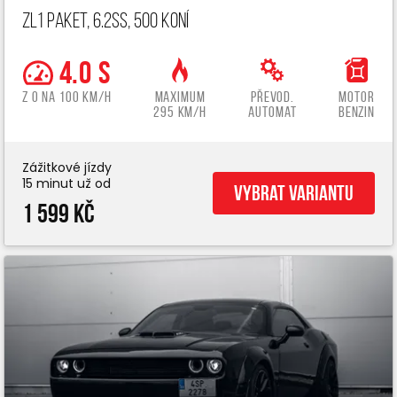
ZL1 paket, 6.2ss, 500 koní
4.0 s
z 0 na 100 km/h
Maximum
Převod.
Motor
295 km/h
automat
benzin
Zážitkové jízdy
15 minut už od
Vybrat variantu
1 599 Kč