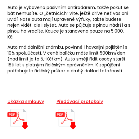
Auto je vybaveno pasivním antiradarem, takže pokut se
bát nemusíte. O „četnících“ víte, ještě dříve než vás oni
uvidí. Naše auta mají upravené výfuky, takže budete
nejen vidět, ale i slyšet. Auto se půjčuje s plnou nádrží a s
plnou ho vracíte. Kauce je stanovena pouze na 5.000,-
Kč.
Auto má dálniční známku, povinné i havarijní pojištění s
10% spoluúčastí. V ceně balíčku máte limit 500km/den
(nad limit je to 5,-Kč/km). Auto smějí řídit osoby starší
18ti let s platným řidičským oprávněním. K zapůjčení
potřebujete řidičský průkaz a druhý doklad totožnosti.
Ukázka smlouvy
Předávací protokoly