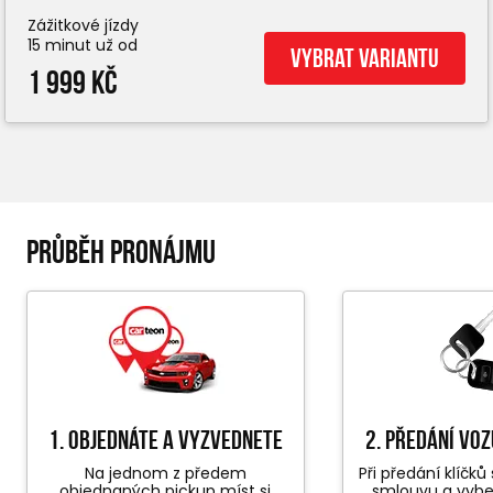
Zážitkové jízdy
15 minut už od
Vybrat variantu
1 999 Kč
PRŮBĚH PRONÁJMU
1. objednáte a vyzvednete
2. předání vo
Na jednom z předem
Při předání klíčk
objednaných pickup míst si
smlouvu a vyb