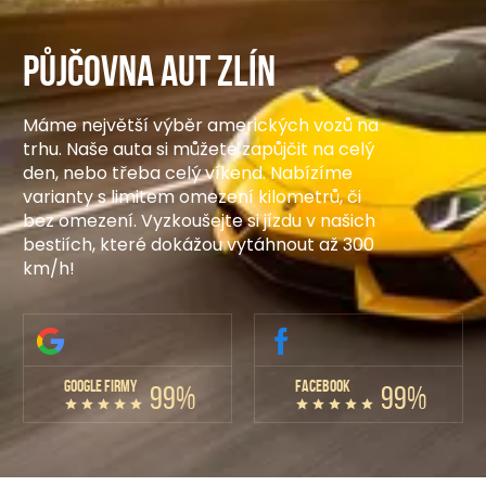
Půjčovna aut Zlín
Máme největší výběr amerických vozů na
trhu. Naše auta si můžete zapůjčit na celý
den, nebo třeba celý víkend. Nabízíme
varianty s limitem omezení kilometrů, či
bez omezení. Vyzkoušejte si jízdu v našich
bestiích, které dokážou vytáhnout až 300
km/h!
GOOGLE FIRMY
FACEBOOK
99%
99%