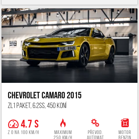
Chevrolet Camaro 2015
ZL1 paket, 6.2ss, 450 koní
4.7 s
z 0 na 100 km/h
Maximum
Převod.
Motor
250 km/h
automat
benzin