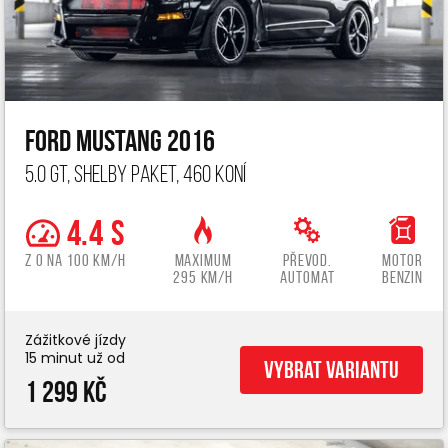
Ford Mustang 2016
5.0 GT, Shelby paket, 460 koní
4.4 s
z 0 na 100 km/h
Maximum
Převod.
Motor
295 km/h
automat
benzin
Zážitkové jízdy
15 minut už od
Vybrat variantu
1 299 Kč