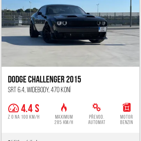
Dodge Challenger 2015
SRT 6.4, widebody, 470 koní
4.4 s
z 0 na 100 km/h
Maximum
Převod.
Motor
285 km/h
automat
benzin