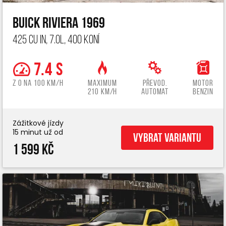
Buick Riviera 1969
425 cu in, 7.0L, 400 koní
7.4 s
z 0 na 100 km/h
Maximum
Převod.
Motor
210 km/h
automat
benzin
Zážitkové jízdy
15 minut už od
Vybrat variantu
1 599 Kč