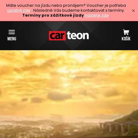
Máte voucher na jízdu nebo pronájem? Voucher je potřeba
uplatnit zde
. Následně Vás budeme kontaktovat s termíny.
Termíny pro zážitkové jízdy
najdete zde
.
MENU
KOŠÍK