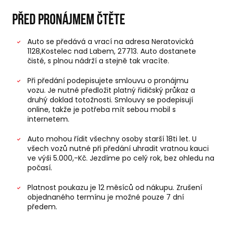
Před pronájmem čtěte
Auto se předává a vrací na adresa Neratovická
1128,Kostelec nad Labem, 27713. Auto dostanete
čisté, s plnou nádrží a stejně tak vracíte.
Při předání podepisujete smlouvu o pronájmu
vozu. Je nutné předložit platný řidičský průkaz a
druhý doklad totožnosti. Smlouvy se podepisují
online, takže je potřeba mít sebou mobil s
internetem.
Auto mohou řídit všechny osoby starší 18ti let. U
všech vozů nutné při předání uhradit vratnou kauci
ve výši 5.000,-Kč. Jezdíme po celý rok, bez ohledu na
počasí.
Platnost poukazu je 12 měsíců od nákupu. Zrušení
objednaného termínu je možné pouze 7 dní
předem.