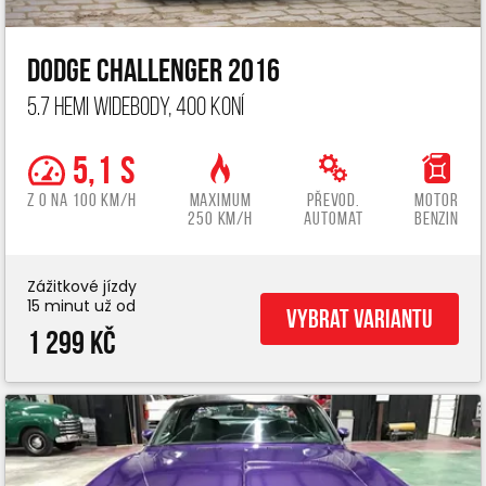
Dodge Challenger 2016
5.7 Hemi widebody, 400 koní
5,1 s
z 0 na 100 km/h
Maximum
Převod.
Motor
250 km/h
automat
benzin
Zážitkové jízdy
15 minut už od
Vybrat variantu
1 299 Kč