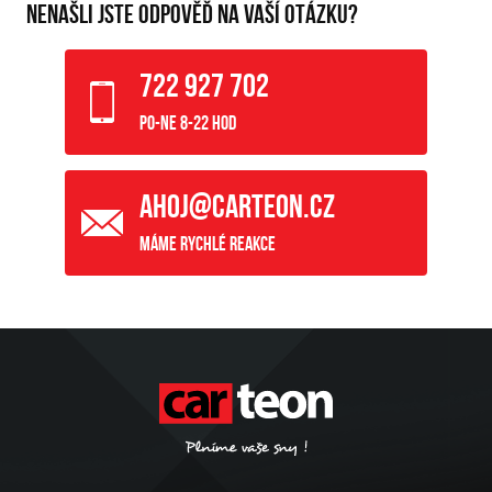
NENAŠLI JSTE ODPOVĚĎ NA VAŠÍ OTÁZKU?
722 927 702
Po-Ne 8-22 hod
ahoj@carteon.cz
Máme rychlé reakce