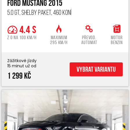
Ford Mustang 2015
5.0 GT, Shelby paket, 460 koní
4.4 s
z 0 na 100 km/h
Maximum
Převod.
Motor
295 km/h
automat
benzin
Zážitkové jízdy
15 minut už od
Vybrat variantu
1 299 Kč