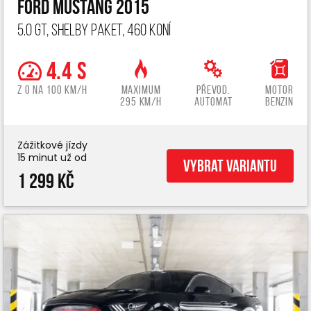
Ford Mustang 2015
5.0 GT, Shelby paket, 460 koní
4.4 s
z 0 na 100 km/h
Maximum
Převod.
Motor
295 km/h
automat
benzin
Zážitkové jízdy
15 minut už od
Vybrat variantu
1 299 Kč