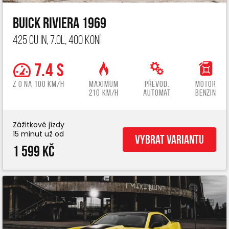
Buick Riviera 1969
425 cu in, 7.0L, 400 koní
7.4 s
z 0 na 100 km/h
Maximum
Převod.
Motor
210 km/h
automat
benzin
Zážitkové jízdy
15 minut už od
Vybrat variantu
1 599 Kč