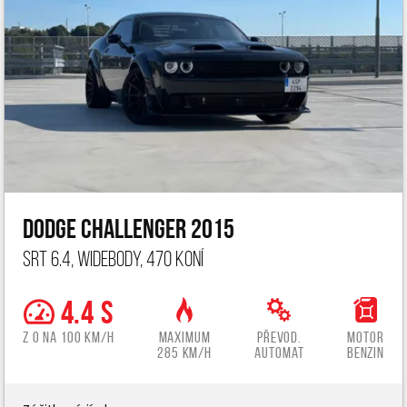
Dodge Challenger 2015
SRT 6.4, widebody, 470 koní
4.4 s
z 0 na 100 km/h
Maximum
Převod.
Motor
285 km/h
automat
benzin