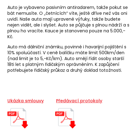
Auto je vybaveno pasivním antiradarem, takže pokut se
bát nemusíte. O „četnících“ víte, ještě dříve než vás oni
uvidí. Naše auta mají upravené výfuky, takže budete
nejen vidět, ale i slyšet. Auto se půjčuje s plnou nádrží a s
plnou ho vracíte. Kauce je stanovena pouze na 5.000,-
Kč.
Auto má dálniční známku, povinné i havarijní pojištění s
10% spoluúčastí. V ceně balíčku máte limit 500km/den
(nad limit je to 5,-Kč/km). Auto smějí řídit osoby starší
18ti let s platným řidičským oprávněním. K zapůjčení
potřebujete řidičský průkaz a druhý doklad totožnosti.
Ukázka smlouvy
Předávací protokoly