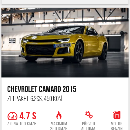
Chevrolet Camaro 2015
ZL1 paket, 6.2ss, 450 koní
4.7 s
z 0 na 100 km/h
Maximum
Převod.
Motor
250 km/h
automat
benzin