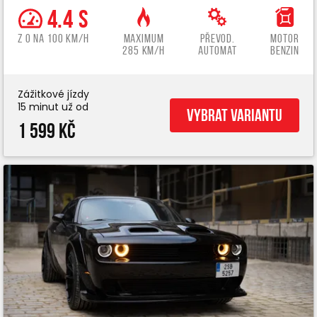
4.4 s
z 0 na 100 km/h
Maximum
Převod.
Motor
285 km/h
automat
benzin
Zážitkové jízdy
15 minut už od
Vybrat variantu
1 599 Kč