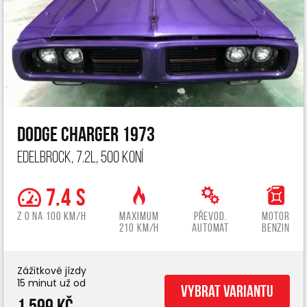
Dodge Charger 1973
Edelbrock, 7.2L, 500 koní
7.4 s
z 0 na 100 km/h
Maximum
Převod.
Motor
210 km/h
automat
benzin
Zážitkové jízdy
15 minut už od
Vybrat variantu
1 599 Kč