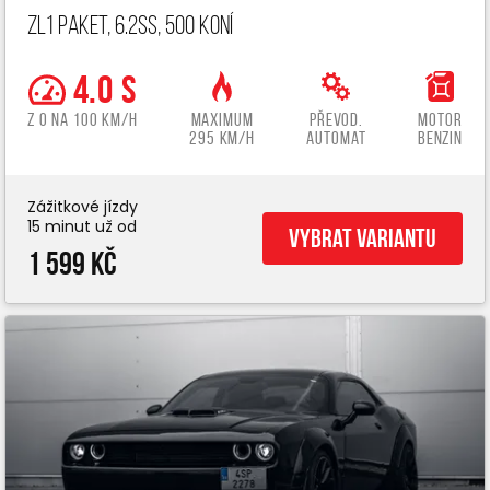
ZL1 paket, 6.2ss, 500 koní
4.0 s
z 0 na 100 km/h
Maximum
Převod.
Motor
295 km/h
automat
benzin
Zážitkové jízdy
15 minut už od
Vybrat variantu
1 599 Kč