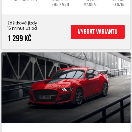
295 km/h
manuál
benzin
Zážitkové jízdy
15 minut už od
Vybrat variantu
1 299 Kč