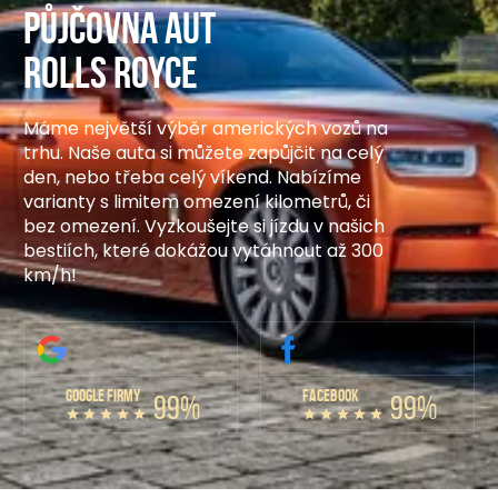
Půjčovna aut
Rolls Royce
Máme největší výběr amerických vozů na
trhu. Naše auta si můžete zapůjčit na celý
den, nebo třeba celý víkend. Nabízíme
varianty s limitem omezení kilometrů, či
bez omezení. Vyzkoušejte si jízdu v našich
bestiích, které dokážou vytáhnout až 300
km/h!
GOOGLE FIRMY
FACEBOOK
99%
99%