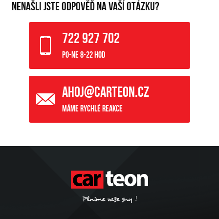
NENAŠLI JSTE ODPOVĚĎ NA VAŠÍ OTÁZKU?
722 927 702
Po-Ne 8-22 hod
ahoj@carteon.cz
Máme rychlé reakce