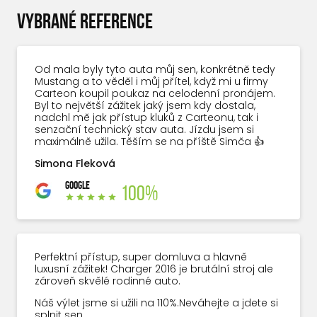
VYBRANÉ REFERENCE
Od mala byly tyto auta můj sen, konkrétně tedy
Mustang a to věděl i můj přítel, když mi u firmy
Carteon koupil poukaz na celodenní pronájem.
Byl to největší zážitek jaký jsem kdy dostala,
nadchl mě jak přístup kluků z Carteonu, tak i
senzační technický stav auta. Jízdu jsem si
maximálně užila. Těším se na příště Simča 👍
Simona Fleková
GOOGLE
100%
Perfektní přístup, super domluva a hlavně
luxusní zážitek! Charger 2016 je brutální stroj ale
zároveň skvělé rodinné auto.
Náš výlet jsme si užili na 110%.Neváhejte a jdete si
splnit sen.