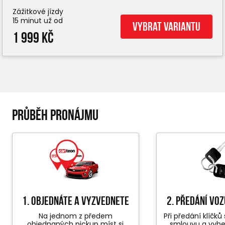
Zážitkové jízdy
15 minut už od
Vybrat variantu
1 999 Kč
PRŮBĚH PRONÁJMU
1. objednáte a vyzvednete
2. předání vo
Na jednom z předem
Při předání klíčk
objednaných pickup míst si
smlouvu a vyb