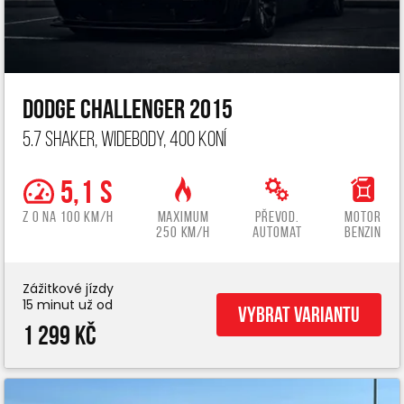
Dodge Challenger 2015
5.7 Shaker, widebody, 400 koní
5,1 s
z 0 na 100 km/h
Maximum
Převod.
Motor
250 km/h
automat
benzin
Zážitkové jízdy
15 minut už od
Vybrat variantu
1 299 Kč