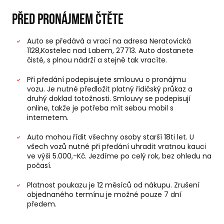
Před pronájmem čtěte
Auto se předává a vrací na adresa Neratovická
1128,Kostelec nad Labem, 27713. Auto dostanete
čisté, s plnou nádrží a stejně tak vracíte.
Při předání podepisujete smlouvu o pronájmu
vozu. Je nutné předložit platný řidičský průkaz a
druhý doklad totožnosti. Smlouvy se podepisují
online, takže je potřeba mít sebou mobil s
internetem.
Auto mohou řídit všechny osoby starší 18ti let. U
všech vozů nutné při předání uhradit vratnou kauci
ve výši 5.000,-Kč. Jezdíme po celý rok, bez ohledu na
počasí.
Platnost poukazu je 12 měsíců od nákupu. Zrušení
objednaného termínu je možné pouze 7 dní
předem.