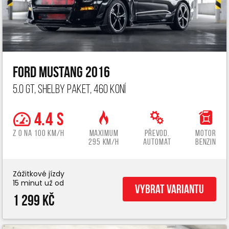
Ford Mustang 2016
5.0 GT, Shelby paket, 460 koní
4.4 s
z 0 na 100 km/h
Maximum
Převod.
Motor
295 km/h
automat
benzin
Zážitkové jízdy
15 minut už od
Vybrat variantu
1 299 Kč