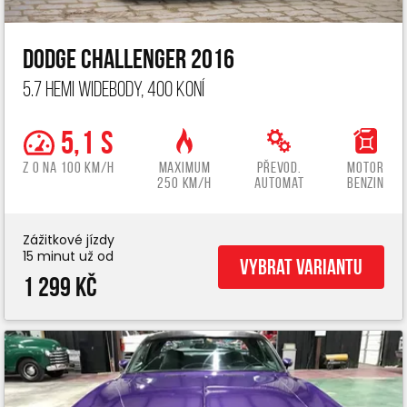
Dodge Challenger 2016
5.7 Hemi widebody, 400 koní
5,1 s
z 0 na 100 km/h
Maximum
Převod.
Motor
250 km/h
automat
benzin
Zážitkové jízdy
15 minut už od
Vybrat variantu
1 299 Kč