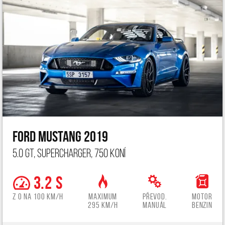
Ford Mustang 2019
5.0 GT, Supercharger, 750 koní
3.2 s
z 0 na 100 km/h
Maximum
Převod.
Motor
295 km/h
manuál
benzin