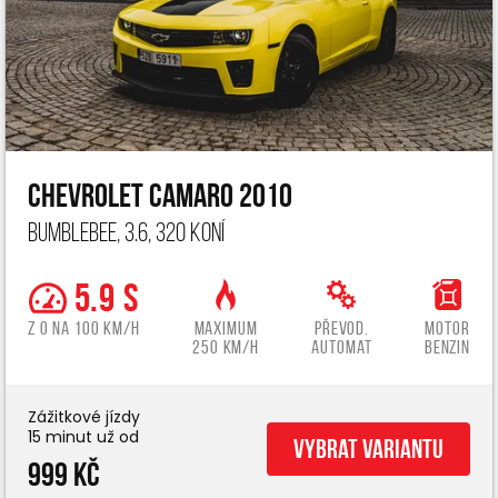
Chevrolet Camaro 2010
Bumblebee, 3.6, 320 koní
5.9 s
z 0 na 100 km/h
Maximum
Převod.
Motor
250 km/h
automat
benzin
Zážitkové jízdy
15 minut už od
Vybrat variantu
999 Kč