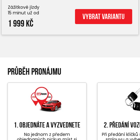
Zážitkové jízdy
15 minut už od
Vybrat variantu
1 999 Kč
PRŮBĚH PRONÁJMU
1. objednáte a vyzvednete
2. předání vo
Na jednom z předem
Při předání klíčk
objednaných pickup míst si
smlouvu a vyb