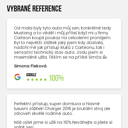
VYBRANÉ REFERENCE
Od mala byly tyto auta můj sen, konkrétně tedy
Mustang a to věděl i můj přítel, když mi u firmy
Carteon koupil poukaz na celodenní pronájem.
Byl to největší zážitek jaký jsem kdy dostala,
nadchl mě jak přístup kluků z Carteonu, tak i
senzační technický stav auta. Jízdu jsem si
maximálně užila. Těším se na příště Simča 👍
Simona Fleková
GOOGLE
100%
Perfektní přístup, super domluva a hlavně
luxusní zážitek! Charger 2016 je brutální stroj ale
zároveň skvělé rodinné auto.
Náš výlet jsme si užili na 110%.Neváhejte a jdete si
splnit sen.