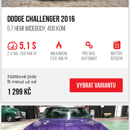
Dodge Challenger 2016
5.7 Hemi widebody, 400 koní
5,1 s
z 0 na 100 km/h
Maximum
Převod.
Motor
250 km/h
automat
benzin
Zážitkové jízdy
15 minut už od
Vybrat variantu
1 299 Kč