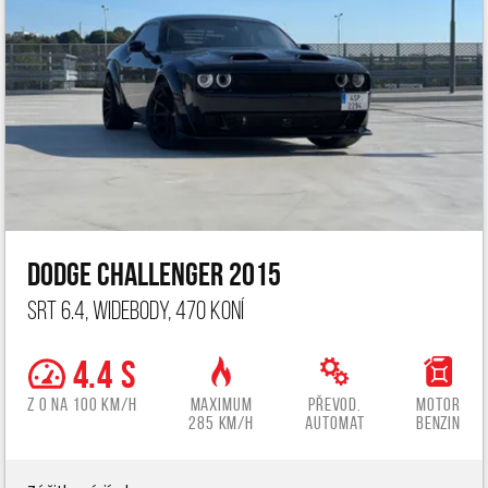
Dodge Challenger 2015
SRT 6.4, widebody, 470 koní
4.4 s
z 0 na 100 km/h
Maximum
Převod.
Motor
285 km/h
automat
benzin