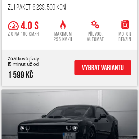
ZL1 paket, 6.2ss, 500 koní
4.0 s
z 0 na 100 km/h
Maximum
Převod.
Motor
295 km/h
automat
benzin
Zážitkové jízdy
15 minut už od
Vybrat variantu
1 599 Kč