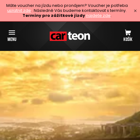
Máte voucher na jízdu nebo pronájem? Voucher je potřeba
uplatnit zde
. Následně Vás budeme kontaktovat s termíny.
Termíny pro zážitkové jízdy
najdete zde
.
MENU
KOŠÍK