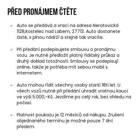
Před pronájmem čtěte
Auto se předává a vrací na adresa Neratovická
1128,Kostelec nad Labem, 27713. Auto dostanete
čisté, s plnou nádrží a stejně tak vracíte.
Při předání podepisujete smlouvu o pronájmu
vozu. Je nutné předložit platný řidičský průkaz a
druhý doklad totožnosti. Smlouvy se podepisují
online, takže je potřeba mít sebou mobil s
internetem.
Auto mohou řídit všechny osoby starší 18ti let. U
všech vozů nutné při předání uhradit vratnou kauci
ve výši 5.000,-Kč. Jezdíme po celý rok, bez ohledu na
počasí.
Platnost poukazu je 12 měsíců od nákupu. Zrušení
objednaného termínu je možné pouze 7 dní
předem.