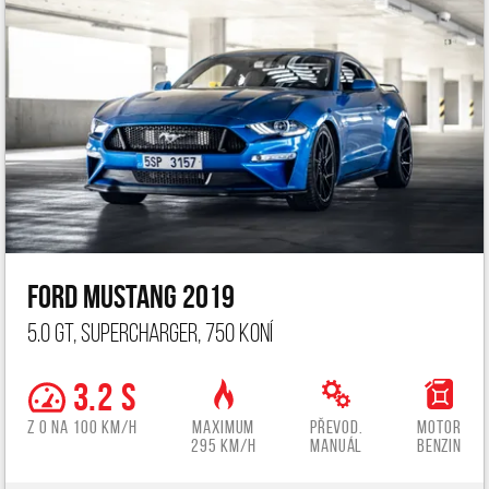
Ford Mustang 2019
5.0 GT, Supercharger, 750 koní
3.2 s
z 0 na 100 km/h
Maximum
Převod.
Motor
295 km/h
manuál
benzin