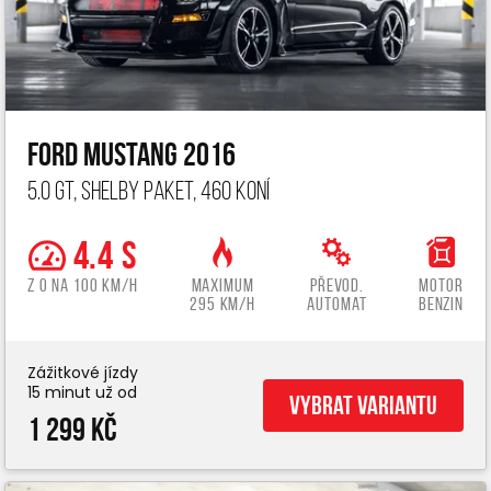
Ford Mustang 2016
5.0 GT, Shelby paket, 460 koní
4.4 s
z 0 na 100 km/h
Maximum
Převod.
Motor
295 km/h
automat
benzin
Zážitkové jízdy
15 minut už od
Vybrat variantu
1 299 Kč