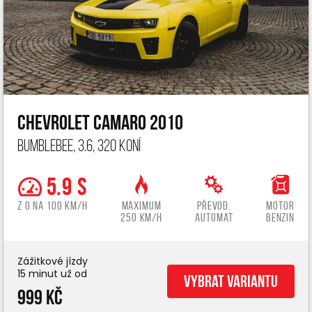
Chevrolet Camaro 2010
Bumblebee, 3.6, 320 koní
5.9 s
z 0 na 100 km/h
Maximum
Převod.
Motor
250 km/h
automat
benzin
Zážitkové jízdy
15 minut už od
Vybrat variantu
999 Kč