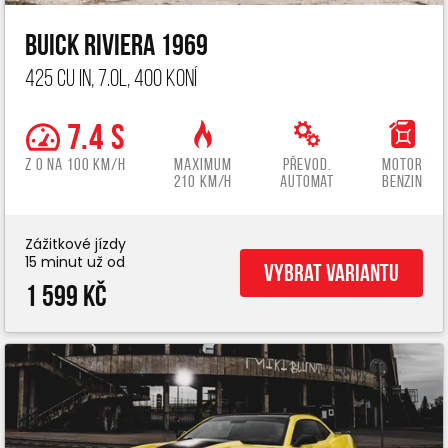
Buick Riviera 1969
425 cu in, 7.0L, 400 koní
7.4 s
z 0 na 100 km/h
Maximum
Převod.
Motor
210 km/h
automat
benzin
Zážitkové jízdy
15 minut už od
Vybrat variantu
1 599 Kč