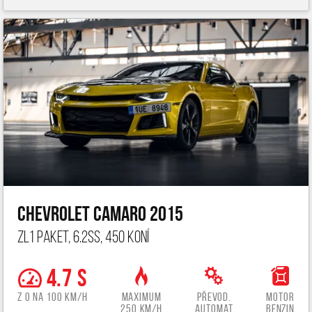
Chevrolet Camaro 2015
ZL1 paket, 6.2ss, 450 koní
4.7 s
z 0 na 100 km/h
Maximum
Převod.
Motor
250 km/h
automat
benzin