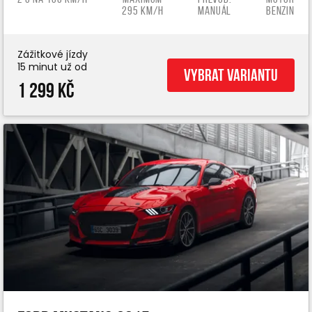
295 km/h
manuál
benzin
Zážitkové jízdy
15 minut už od
Vybrat variantu
1 299 Kč