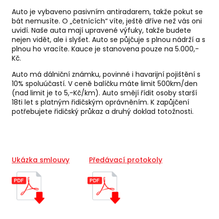
Auto je vybaveno pasivním antiradarem, takže pokut se
bát nemusíte. O „četnících“ víte, ještě dříve než vás oni
uvidí. Naše auta mají upravené výfuky, takže budete
nejen vidět, ale i slyšet. Auto se půjčuje s plnou nádrží a s
plnou ho vracíte. Kauce je stanovena pouze na 5.000,-
Kč.
Auto má dálniční známku, povinné i havarijní pojištění s
10% spoluúčastí. V ceně balíčku máte limit 500km/den
(nad limit je to 5,-Kč/km). Auto smějí řídit osoby starší
18ti let s platným řidičským oprávněním. K zapůjčení
potřebujete řidičský průkaz a druhý doklad totožnosti.
Ukázka smlouvy
Předávací protokoly