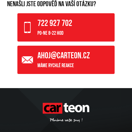
NENAŠLI JSTE ODPOVĚĎ NA VAŠÍ OTÁZKU?
722 927 702
Po-Ne 8-22 hod
ahoj@carteon.cz
Máme rychlé reakce