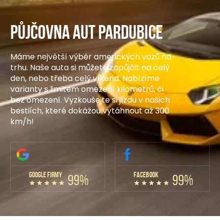
Půjčovna aut Pardubice
Máme největší výběr amerických vozů na
trhu. Naše auta si můžete zapůjčit na celý
den, nebo třeba celý víkend. Nabízíme
varianty s limitem omezení kilometrů, či
bez omezení. Vyzkoušejte si jízdu v našich
bestiích, které dokážou vytáhnout až 300
km/h!
GOOGLE FIRMY
FACEBOOK
99%
99%