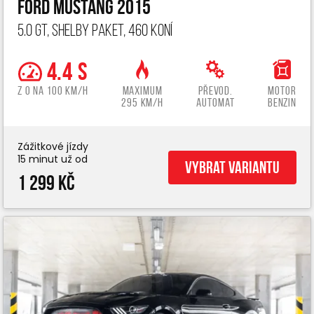
Ford Mustang 2015
5.0 GT, Shelby paket, 460 koní
4.4 s
z 0 na 100 km/h
Maximum
Převod.
Motor
295 km/h
automat
benzin
Zážitkové jízdy
15 minut už od
Vybrat variantu
1 299 Kč