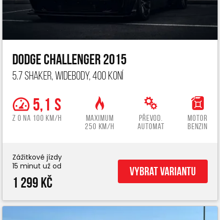
Dodge Challenger 2015
5.7 Shaker, widebody, 400 koní
5,1 s
z 0 na 100 km/h
Maximum
Převod.
Motor
250 km/h
automat
benzin
Zážitkové jízdy
15 minut už od
Vybrat variantu
1 299 Kč