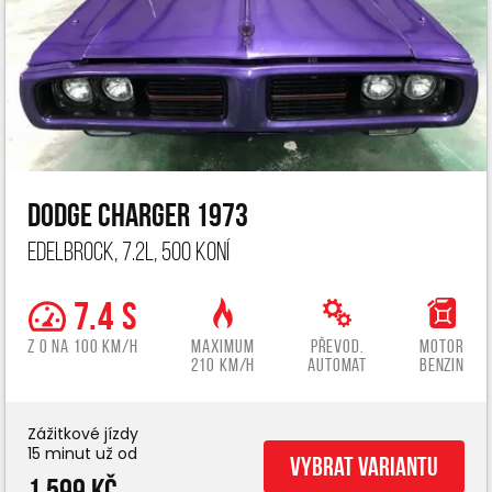
Dodge Charger 1973
Edelbrock, 7.2L, 500 koní
7.4 s
z 0 na 100 km/h
Maximum
Převod.
Motor
210 km/h
automat
benzin
Zážitkové jízdy
15 minut už od
Vybrat variantu
1 599 Kč