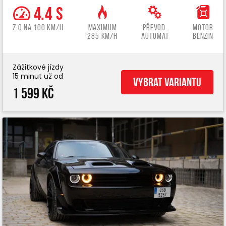
4.4 s
z 0 na 100 km/h
Maximum
Převod.
Motor
285 km/h
automat
benzin
Zážitkové jízdy
15 minut už od
Vybrat variantu
1 599 Kč