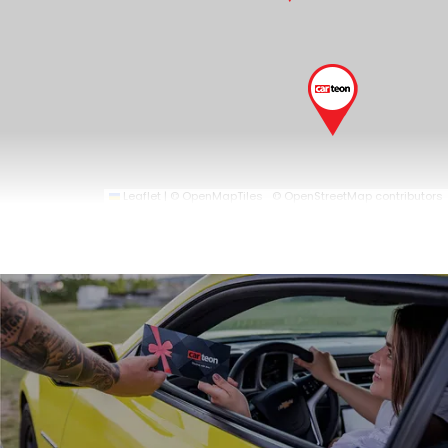
Leaflet
|
© OpenMapTiles
© OpenStreetMap contributors