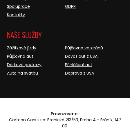
Spolupráce
GDPR
Kontakty
Naše služby
Zážitkové jízdy
Půjčovna veteránů
Půjčovna aut
Dovoz aut z USA
Dárkové poukazy
Přihlášení aut
Auto na svatbu
Doprava z USA
Provozovatel:
Carteon Cars s.r.o. Branická 213/53, Praha 4 - Bráník, 147
00.