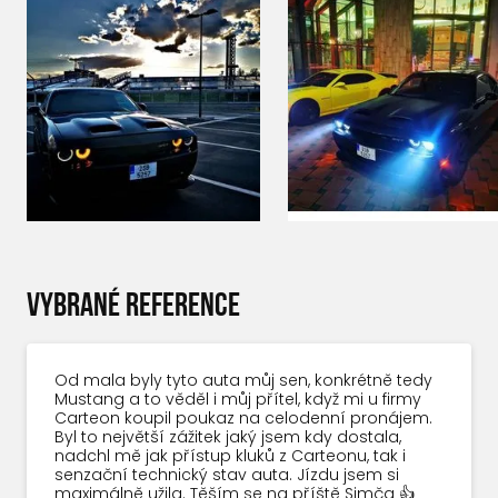
VYBRANÉ REFERENCE
Od mala byly tyto auta můj sen, konkrétně tedy
Mustang a to věděl i můj přítel, když mi u firmy
Carteon koupil poukaz na celodenní pronájem.
Byl to největší zážitek jaký jsem kdy dostala,
nadchl mě jak přístup kluků z Carteonu, tak i
senzační technický stav auta. Jízdu jsem si
maximálně užila. Těším se na příště Simča 👍