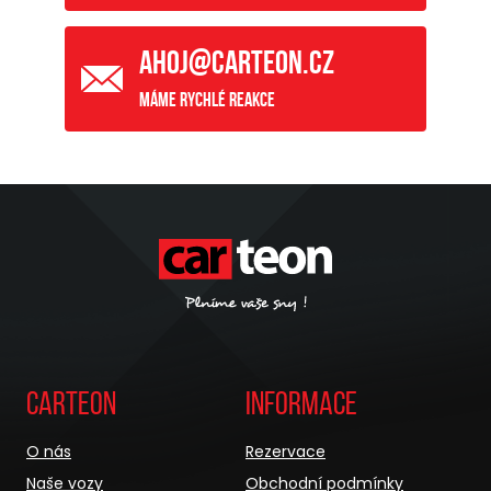
ahoj@carteon.cz
Máme rychlé reakce
Carteon
Informace
O nás
Rezervace
Naše vozy
Obchodní podmínky