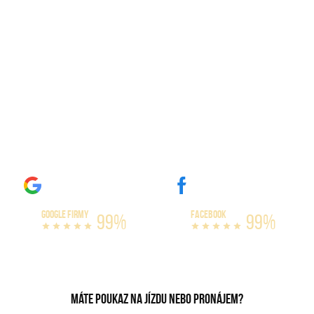
Dárek ke kolaudaci
GOOGLE FIRMY
FACEBOOK
99%
99%
Máte poukaz na jízdu nebo pronájem?