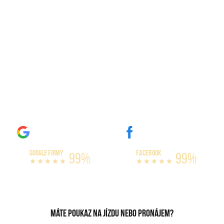
Dárky pro trenéry
GOOGLE FIRMY
FACEBOOK
99%
99%
Máte poukaz na jízdu nebo pronájem?