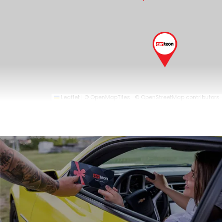
Leaflet
|
© OpenMapTiles
© OpenStreetMap contributors