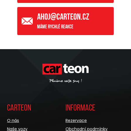
ahoj@carteon.cz
Máme rychlé reakce
Carteon
Informace
O nás
Rezervace
Naše vozy
Obchodní podmínky