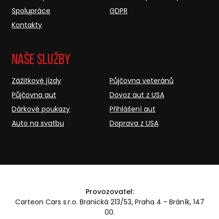
Spolupráce
GDPR
Kontakty
Naše služby
Zážitkové jízdy
Půjčovna veteránů
Půjčovna aut
Dovoz aut z USA
Dárkové poukazy
Přihlášení aut
Auto na svatbu
Doprava z USA
Provozovatel:
Carteon Cars s.r.o. Branická 213/53, Praha 4 - Bráník, 147
00.