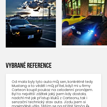
VYBRANÉ REFERENCE
Od mala byly tyto auta můj sen, konkrétně tedy
Mustang a to věděl i můj přítel, když mi u firmy
Carteon koupil poukaz na celodenní pronájem.
Byl to největší zážitek jaký jsem kdy dostala,
nadchl mě jak přístup kluků z Carteonu, tak i
senzační technický stav auta. Jízdu jsem si
maximálně užila. Těším se na příště Simča 👍