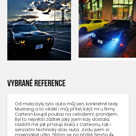
VYBRANÉ REFERENCE
Od mala byly tyto auta můj sen, konkrétně tedy
Mustang a to věděl i můj přítel, když mi u firmy
Carteon koupil poukaz na celodenní pronájem.
Byl to největší zážitek jaký jsem kdy dostala,
nadchl mě jak přístup kluků z Carteonu, tak i
senzační technický stav auta. Jízdu jsem si
maximálně užila. Těším se na příště Simča 👍