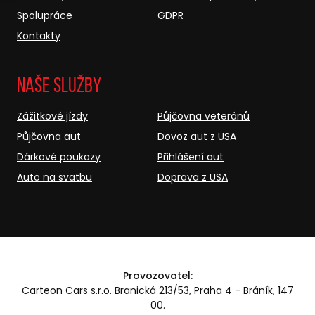
Spolupráce
GDPR
Kontakty
Naše služby
Zážitkové jízdy
Půjčovna veteránů
Půjčovna aut
Dovoz aut z USA
Dárkové poukazy
Přihlášení aut
Auto na svatbu
Doprava z USA
Provozovatel:
Carteon Cars s.r.o. Branická 213/53, Praha 4 - Bráník, 147
00.