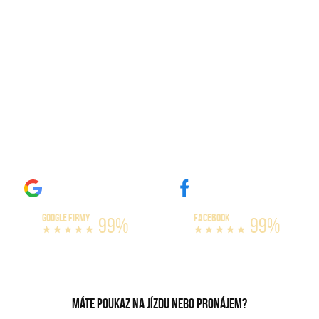
Dárky pro tetu
GOOGLE FIRMY
FACEBOOK
99%
99%
Máte poukaz na jízdu nebo pronájem?