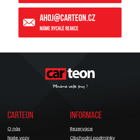
ahoj@carteon.cz
Máme rychlé reakce
Carteon
Informace
O nás
Rezervace
Naše vozy
Obchodní podmínky