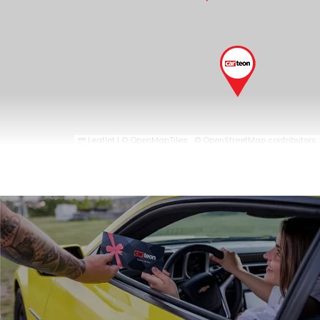
Leaflet
|
© OpenMapTiles
© OpenStreetMap contributors