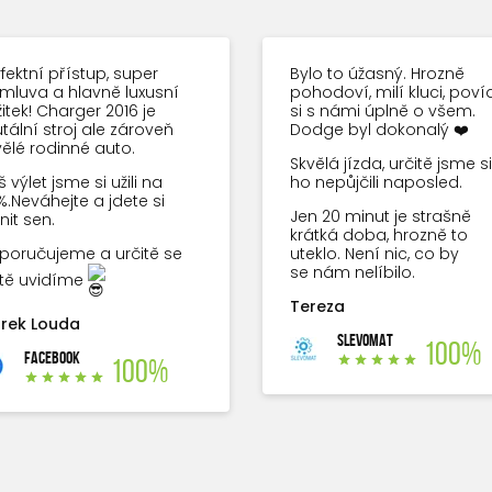
fektní přístup, super
Bylo to úžasný. Hrozně
mluva a hlavně luxusní
pohodoví, milí kluci, povíd
itek! Charger 2016 je
si s námi úplně o všem.
tální stroj ale zároveň
Dodge byl dokonalý ❤️
vělé rodinné auto.
Skvělá jízda, určitě jsme si
 výlet jsme si užili na
ho nepůjčili naposled.
%.Neváhejte a jdete si
Jen 20 minut je strašně
nit sen.
krátká doba, hrozně to
poručujeme a určitě se
uteklo. Není nic, co by
se nám nelíbilo.
ště uvidíme
Tereza
rek Louda
SLEVOMAT
100%
FACEBOOK
100%