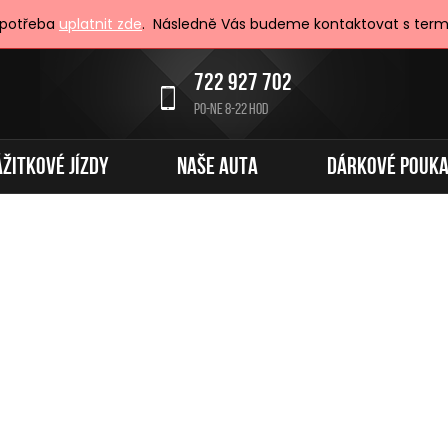
 potřeba
uplatnit zde
. Následně Vás budeme kontaktovat s term
722 927 702
PO-NE 8-22 HOD
ÁŽITKOVÉ JÍZDY
NAŠE AUTA
DÁRKOVÉ POUK