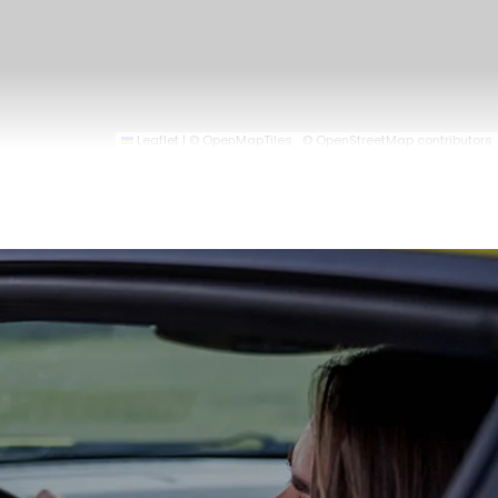
Leaflet
|
© OpenMapTiles
© OpenStreetMap contributors