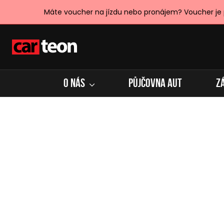
Máte voucher na jízdu nebo pronájem? Voucher je
O NÁS
PŮJČOVNA AUT
Z
Dárek na rozlučku