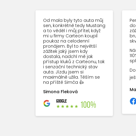
Od mala byly tyto auta můj
Per
sen, konkrétně tedy Mustang
do
a to věděl i můj přítel, když
záž
mi u firmy Carteon koupil
bru
poukaz na celodenní
sk
pronájem. Byl to největší
Náš
zážitek jaký jsem kdy
110
dostala, nadchl mě jak
spl
přístup kluků z Carteonu, tak
i senzační technický stav
Do
auta. Jízdu jsem si
maximálně užila. Těším se
je
na příště Simča 👍
Ma
Simona Fleková
GOOGLE
100%