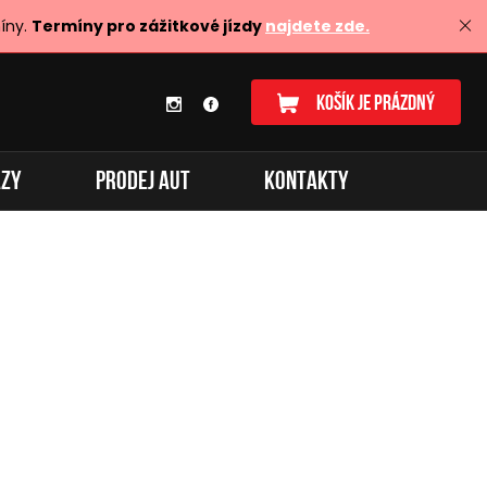
íny.
Termíny pro zážitkové jízdy
najdete zde.
KOŠÍK JE PRÁZDNÝ
AZY
PRODEJ AUT
KONTAKTY