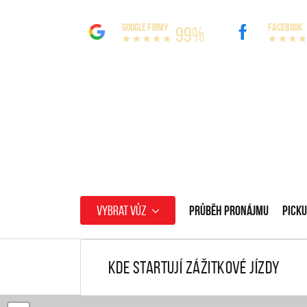
GOOGLE FIRMY
FACEBOOK
99%
Vybrat vůz
Průběh pronájmu
Picku
Kde startují zážitkové jízdy