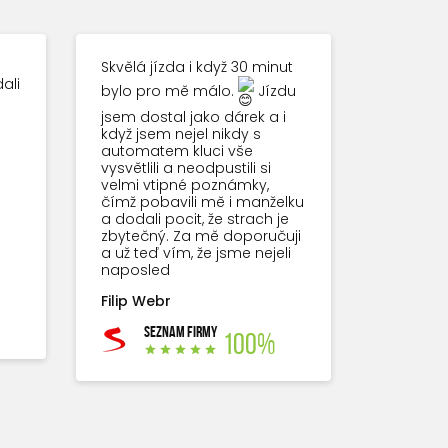
Skvělá jízda i když 30 minut
ali
bylo pro mě málo.
Jízdu
jsem dostal jako dárek a i
když jsem nejel nikdy s
automatem kluci vše
vysvětlili a neodpustili si
velmi vtipné poznámky,
čímž pobavili mě i manželku
a dodali pocit, že strach je
zbytečný. Za mě doporučuji
a už teď vím, že jsme nejeli
naposled
Filip Webr
SEZNAM FIRMY
100%