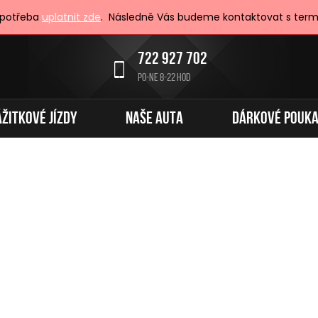
 potřeba
uplatnit zde
. Následně Vás budeme kontaktovat s term
722 927 702
PO-NE 8-22 HOD
ÁŽITKOVÉ JÍZDY
NAŠE AUTA
DÁRKOVÉ POUK