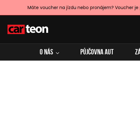
Máte voucher na jízdu nebo pronájem? Voucher je
O NÁS
PŮJČOVNA AUT
Z
Valentýnské dárky