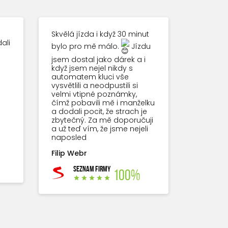
Skvělá jízda i když 30 minut
ali
bylo pro mě málo.
Jízdu
jsem dostal jako dárek a i
když jsem nejel nikdy s
automatem kluci vše
vysvětlili a neodpustili si
velmi vtipné poznámky,
čímž pobavili mě i manželku
a dodali pocit, že strach je
zbytečný. Za mě doporučuji
a už teď vím, že jsme nejeli
naposled
Filip Webr
SEZNAM FIRMY
100%