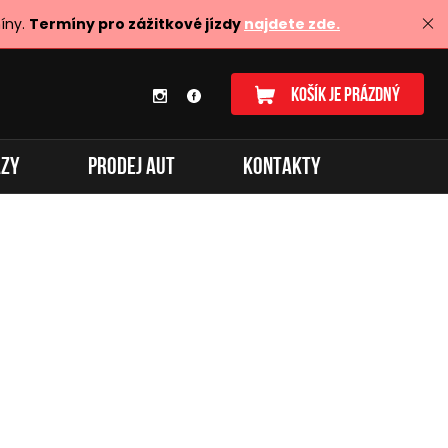
íny.
Termíny pro zážitkové jízdy
najdete zde.
KOŠÍK JE PRÁZDNÝ
AZY
PRODEJ AUT
KONTAKTY