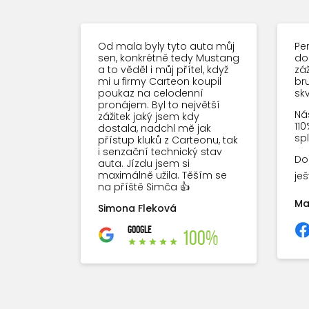
Od mala byly tyto auta můj
Per
sen, konkrétně tedy Mustang
do
a to věděl i můj přítel, když
záž
mi u firmy Carteon koupil
bru
poukaz na celodenní
sk
pronájem. Byl to největší
Náš
zážitek jaký jsem kdy
110
dostala, nadchl mě jak
spl
přístup kluků z Carteonu, tak
i senzační technický stav
Do
auta. Jízdu jsem si
maximálně užila. Těším se
je
na příště Simča 👍
Ma
Simona Fleková
GOOGLE
100%