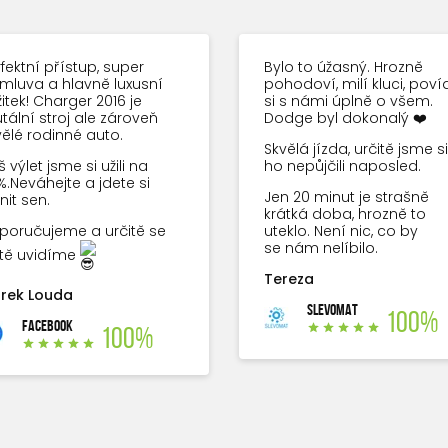
fektní přístup, super
Bylo to úžasný. Hrozně
mluva a hlavně luxusní
pohodoví, milí kluci, povíd
itek! Charger 2016 je
si s námi úplně o všem.
tální stroj ale zároveň
Dodge byl dokonalý ❤️
vělé rodinné auto.
Skvělá jízda, určitě jsme si
 výlet jsme si užili na
ho nepůjčili naposled.
%.Neváhejte a jdete si
Jen 20 minut je strašně
nit sen.
krátká doba, hrozně to
poručujeme a určitě se
uteklo. Není nic, co by
se nám nelíbilo.
ště uvidíme
Tereza
rek Louda
SLEVOMAT
100%
FACEBOOK
100%