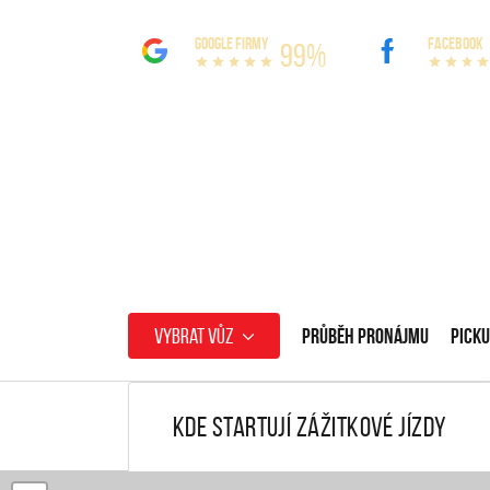
GOOGLE FIRMY
FACEBOOK
99%
Vybrat vůz
Průběh pronájmu
Picku
Kde startují zážitkové jízdy