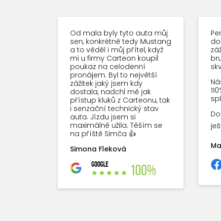
Od mala byly tyto auta můj
Per
sen, konkrétně tedy Mustang
do
a to věděl i můj přítel, když
záž
mi u firmy Carteon koupil
bru
poukaz na celodenní
sk
pronájem. Byl to největší
Náš
zážitek jaký jsem kdy
110
dostala, nadchl mě jak
spl
přístup kluků z Carteonu, tak
i senzační technický stav
Do
auta. Jízdu jsem si
maximálně užila. Těším se
je
na příště Simča 👍
Ma
Simona Fleková
GOOGLE
100%