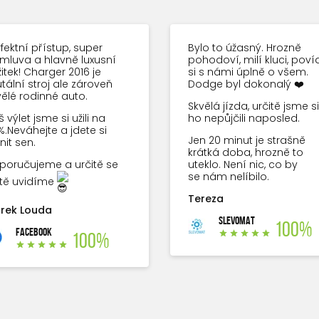
fektní přístup, super
Bylo to úžasný. Hrozně
mluva a hlavně luxusní
pohodoví, milí kluci, povíd
itek! Charger 2016 je
si s námi úplně o všem.
tální stroj ale zároveň
Dodge byl dokonalý ❤️
vělé rodinné auto.
Skvělá jízda, určitě jsme si
 výlet jsme si užili na
ho nepůjčili naposled.
%.Neváhejte a jdete si
Jen 20 minut je strašně
nit sen.
krátká doba, hrozně to
poručujeme a určitě se
uteklo. Není nic, co by
se nám nelíbilo.
ště uvidíme
Tereza
rek Louda
SLEVOMAT
100%
FACEBOOK
100%