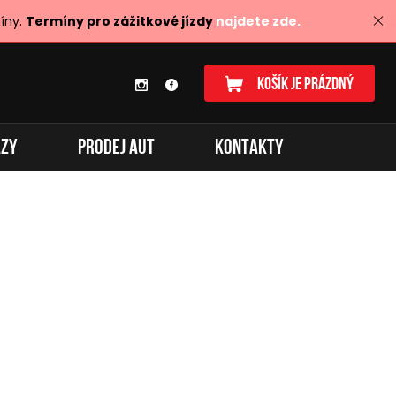
íny.
Termíny pro zážitkové jízdy
najdete zde.
KOŠÍK JE PRÁZDNÝ
AZY
PRODEJ AUT
KONTAKTY