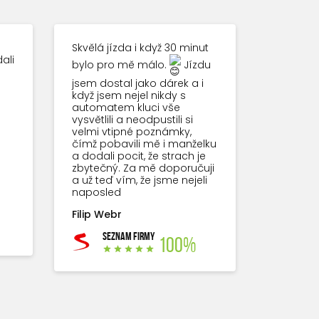
Skvělá jízda i když 30 minut
ali
bylo pro mě málo.
Jízdu
jsem dostal jako dárek a i
když jsem nejel nikdy s
automatem kluci vše
vysvětlili a neodpustili si
velmi vtipné poznámky,
čímž pobavili mě i manželku
a dodali pocit, že strach je
zbytečný. Za mě doporučuji
a už teď vím, že jsme nejeli
naposled
Filip Webr
SEZNAM FIRMY
100%