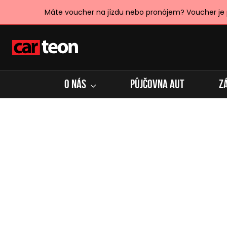
Máte voucher na jízdu nebo pronájem? Voucher je
O NÁS
PŮJČOVNA AUT
Z
Dárek pro kamarád