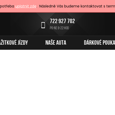
 potřeba
uplatnit zde
. Následně Vás budeme kontaktovat s term
722 927 702
PO-NE 8-22 HOD
ÁŽITKOVÉ JÍZDY
NAŠE AUTA
DÁRKOVÉ POUK
ku