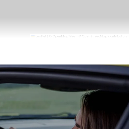
Leaflet
|
© OpenMapTiles
© OpenStreetMap contributors