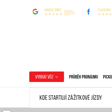
GOOGLE FIRMY
FACEBOOK
99%
Vybrat vůz
Průběh pronájmu
Picku
Kde startují zážitkové jízdy