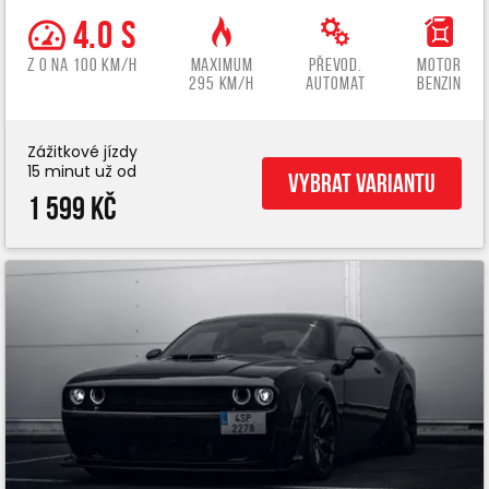
4.0 s
z 0 na 100 km/h
Maximum
Převod.
Motor
295 km/h
automat
benzin
Zážitkové jízdy
15 minut už od
Vybrat variantu
1 599 Kč