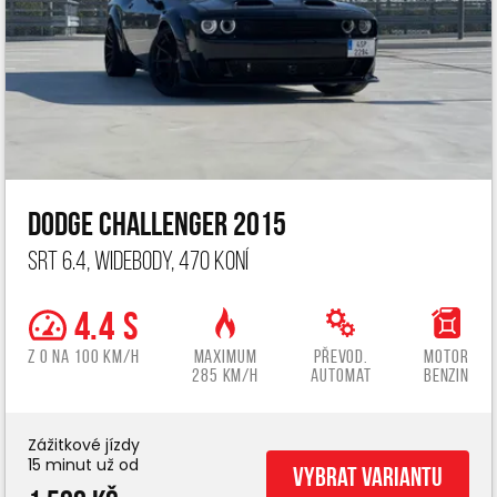
Dodge Challenger 2015
SRT 6.4, widebody, 470 koní
4.4 s
z 0 na 100 km/h
Maximum
Převod.
Motor
285 km/h
automat
benzin
Zážitkové jízdy
15 minut už od
Vybrat variantu