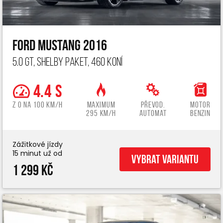
Ford Mustang 2016
5.0 GT, Shelby paket, 460 koní
4.4 s
z 0 na 100 km/h
Maximum
Převod.
Motor
295 km/h
automat
benzin
Zážitkové jízdy
15 minut už od
Vybrat variantu
1 299 Kč