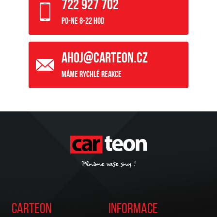
722 927 702
Po-Ne 8-22 hod
ahoj@carteon.cz
Máme rychlé reakce
Carteon
Informace