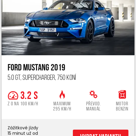
Ford Mustang 2019
5.0 GT, Supercharger, 750 koní
3.2 s
z 0 na 100 km/h
Maximum
Převod.
Motor
295 km/h
manuál
benzin
Zážitkové jízdy
15 minut už od