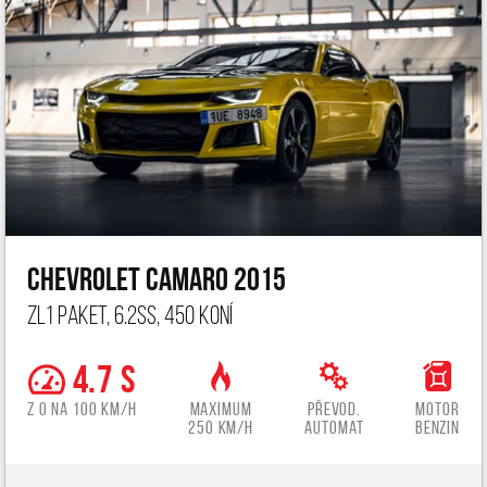
Chevrolet Camaro 2015
ZL1 paket, 6.2ss, 450 koní
4.7 s
z 0 na 100 km/h
Maximum
Převod.
Motor
250 km/h
automat
benzin