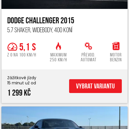
Dodge Challenger 2015
5.7 Shaker, widebody, 400 koní
5,1 s
z 0 na 100 km/h
Maximum
Převod.
Motor
250 km/h
automat
benzin
Zážitkové jízdy
15 minut už od
Vybrat variantu
1 299 Kč