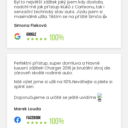
Byl to největší zážitek jaký jsem kdy dostala,
nadchl mě jak přístup kluků z Carteonu, tak i
senzační technický stav auta. Jízdu jsem si
maximálně užila. Těším se na příště Simča 👍
Simona Fleková
GOOGLE
100%
Perfektní přístup, super domluva a hlavně
luxusní zážitek! Charger 2016 je brutální stroj ale
zároveň skvělé rodinné auto.
Náš výlet jsme si užili na 110%.Neváhejte a jdete si
splnit sen.
Doporučujeme a určitě se ještě uvidíme
Marek Louda
FACEBOOK
100%