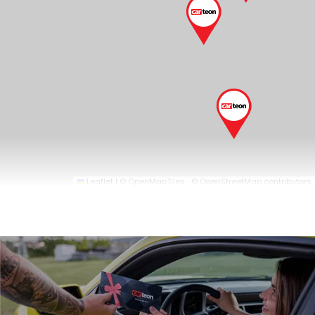
Leaflet
|
© OpenMapTiles
© OpenStreetMap contributors