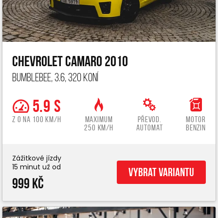
Chevrolet Camaro 2010
Bumblebee, 3.6, 320 koní
5.9 s
z 0 na 100 km/h
Maximum
Převod.
Motor
250 km/h
automat
benzin
Zážitkové jízdy
15 minut už od
Vybrat variantu
999 Kč