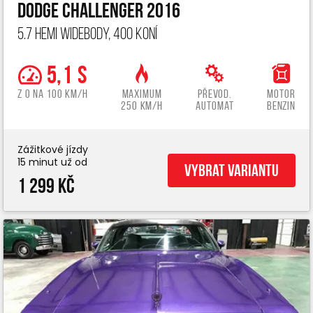
Dodge Challenger 2016
5.7 Hemi widebody, 400 koní
5,1 s
z 0 na 100 km/h
Maximum
Převod.
Motor
250 km/h
automat
benzin
Zážitkové jízdy
15 minut už od
Vybrat variantu
1 299 Kč