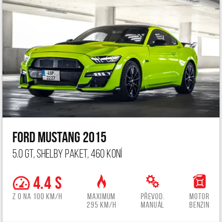
Ford Mustang 2015
5.0 GT, Shelby paket, 460 koní
4.4 s
z 0 na 100 km/h
Maximum
Převod.
Motor
295 km/h
manuál
benzin