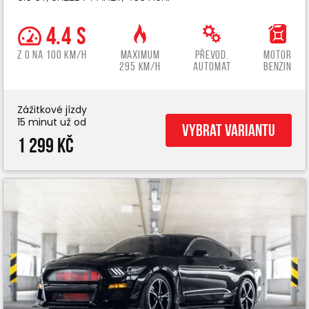
4.4 s
z 0 na 100 km/h
Maximum
Převod.
Motor
295 km/h
automat
benzin
Zážitkové jízdy
15 minut už od
Vybrat variantu
1 299 Kč