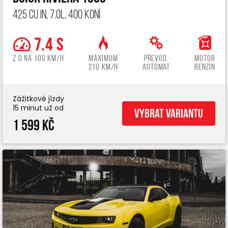
425 cu in, 7.0L, 400 koní
7.4 s
z 0 na 100 km/h
Maximum
Převod.
Motor
210 km/h
automat
benzin
Zážitkové jízdy
15 minut už od
Vybrat variantu
1 599 Kč