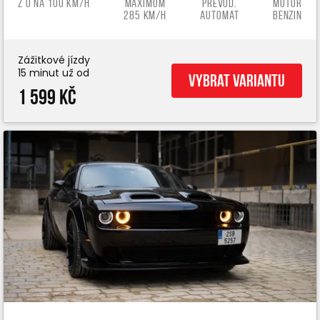
z 0 na 100 km/h
Maximum
Převod.
Motor
285 km/h
automat
benzin
Zážitkové jízdy
15 minut už od
Vybrat variantu
1 599 Kč