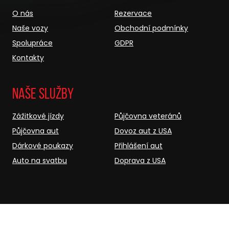
O nás
Rezervace
Naše vozy
Obchodní podmínky
Spolupráce
GDPR
Kontakty
Naše služby
Zážitkové jízdy
Půjčovna veteránů
Půjčovna aut
Dovoz aut z USA
Dárkové poukazy
Přihlášení aut
Auto na svatbu
Doprava z USA