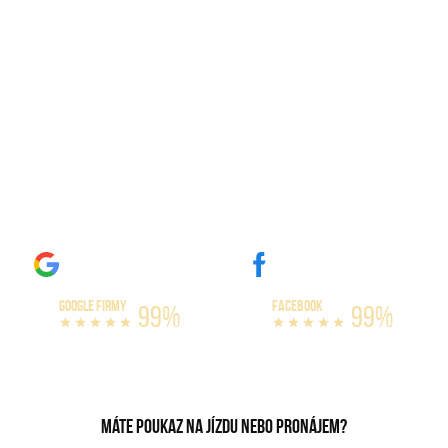
Zážitkové jízdy Břeclav
Máme největší výběr amerických vozů na
trhu. Naše auta si můžete zapůjčit na celý
den, nebo třeba celý víkend. Nabízíme
varianty s limitem omezení kilometrů, či
bez omezení. Vyzkoušejte si jízdu v našich
bestiích, které dokážou vytáhnout až 300
km/h!
GOOGLE FIRMY
FACEBOOK
99%
99%
Máte poukaz na jízdu nebo pronájem?