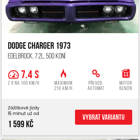
Dodge Charger 1973
Edelbrock, 7.2L, 500 koní
7.4 s
z 0 na 100 km/h
Maximum
Převod.
Motor
210 km/h
automat
benzin
Zážitkové jízdy
15 minut už od
Vybrat variantu
1 599 Kč