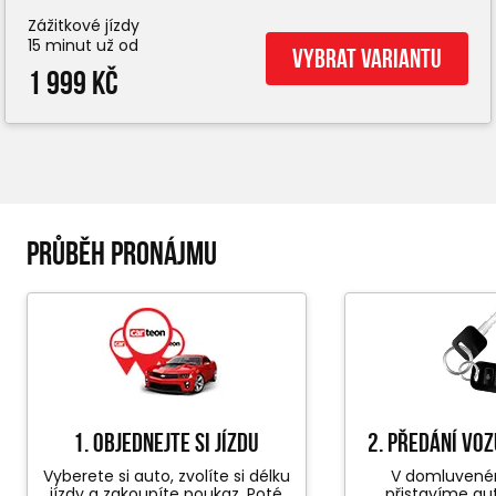
Zážitkové jízdy
15 minut už od
Vybrat variantu
1 999 Kč
PRŮBĚH PRONÁJMU
1. objednejte si jízdu
2. předání vo
Vyberete si auto, zvolíte si délku
V domluvené
jízdy a zakoupíte poukaz. Poté
přistavíme au