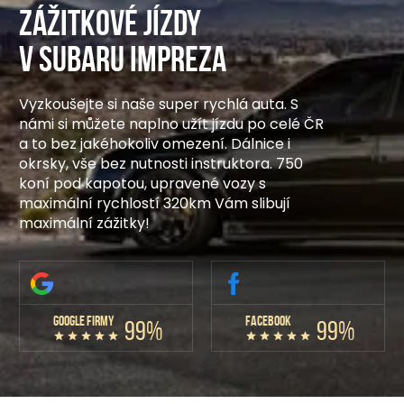
Zážitkové jízdy
v Subaru Impreza
Vyzkoušejte si naše super rychlá auta. S
námi si můžete naplno užít jízdu po celé ČR
a to bez jakéhokoliv omezení. Dálnice i
okrsky, vše bez nutnosti instruktora. 750
koní pod kapotou, upravené vozy s
maximální rychlostí 320km Vám slibují
maximální zážitky!
GOOGLE FIRMY
FACEBOOK
99%
99%