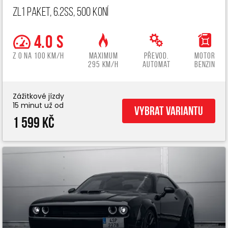
ZL1 paket, 6.2ss, 500 koní
4.0 s
z 0 na 100 km/h
Maximum
Převod.
Motor
295 km/h
automat
benzin
Zážitkové jízdy
15 minut už od
Vybrat variantu
1 599 Kč