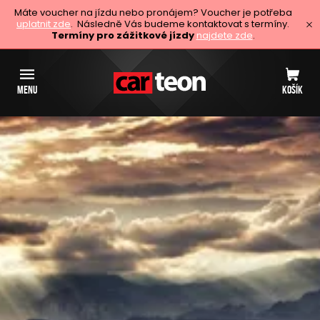
Máte voucher na jízdu nebo pronájem? Voucher je potřeba
uplatnit zde
. Následně Vás budeme kontaktovat s termíny.
Termíny pro zážitkové jízdy
najdete zde
.
MENU
KOŠÍK