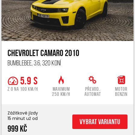
Chevrolet Camaro 2010
Bumblebee, 3.6, 320 koní
5.9 s
z 0 na 100 km/h
Maximum
Převod.
Motor
250 km/h
automat
benzin
Zážitkové jízdy
15 minut už od
Vybrat variantu
999 Kč