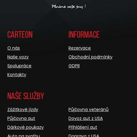
Carteon
Informace
O nás
Rezervace
Naše vozy
Obchodní podmínky
Spolupráce
GDPR
Kontakty
Naše služby
Zážitkové jízdy
Půjčovna veteránů
Půjčovna aut
Dovoz aut z USA
Dárkové poukazy
Přihlášení aut
Auto na svatbu
Doprava z USA