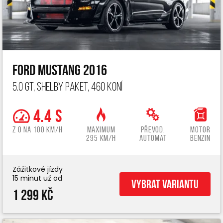
Ford Mustang 2016
5.0 GT, Shelby paket, 460 koní
4.4 s
z 0 na 100 km/h
Maximum
Převod.
Motor
295 km/h
automat
benzin
Zážitkové jízdy
15 minut už od
Vybrat variantu
1 299 Kč