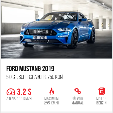
Ford Mustang 2019
5.0 GT, Supercharger, 750 koní
3.2 s
z 0 na 100 km/h
Maximum
Převod.
Motor
295 km/h
manuál
benzin