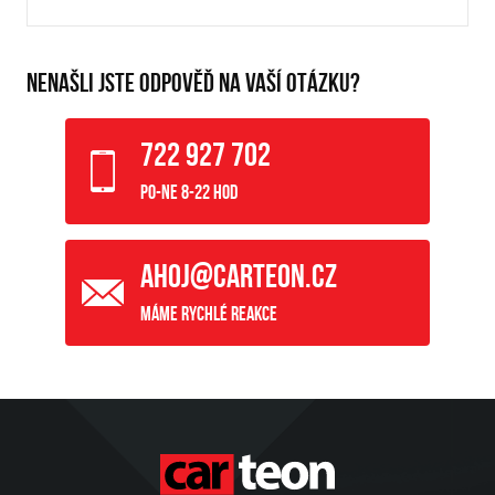
NENAŠLI JSTE ODPOVĚĎ NA VAŠÍ OTÁZKU?
722 927 702
Po-Ne 8-22 hod
ahoj@carteon.cz
Máme rychlé reakce