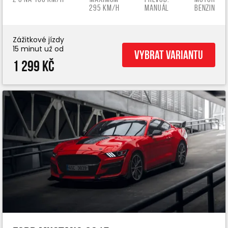
295 km/h
manuál
benzin
Zážitkové jízdy
15 minut už od
Vybrat variantu
1 299 Kč