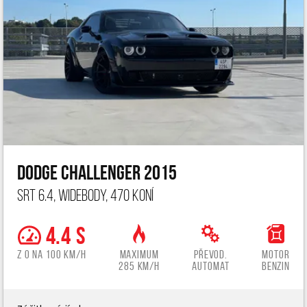
Dodge Challenger 2015
SRT 6.4, widebody, 470 koní
4.4 s
z 0 na 100 km/h
Maximum
Převod.
Motor
285 km/h
automat
benzin