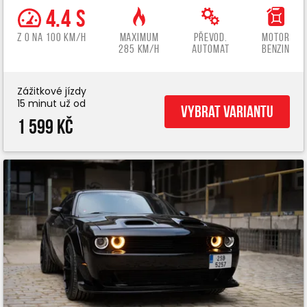
4.4 s
z 0 na 100 km/h
Maximum
Převod.
Motor
285 km/h
automat
benzin
Zážitkové jízdy
15 minut už od
Vybrat variantu
1 599 Kč