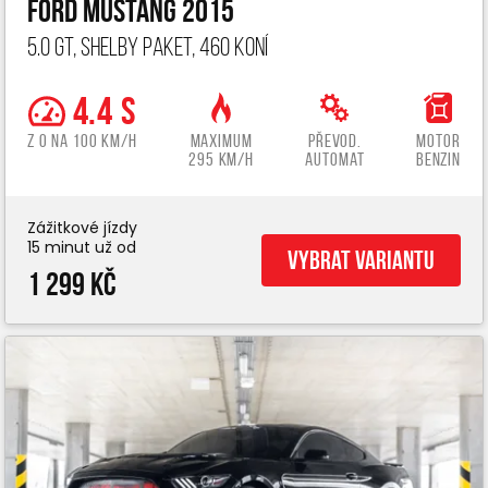
Ford Mustang 2015
5.0 GT, Shelby paket, 460 koní
4.4 s
z 0 na 100 km/h
Maximum
Převod.
Motor
295 km/h
automat
benzin
Zážitkové jízdy
15 minut už od
Vybrat variantu
1 299 Kč