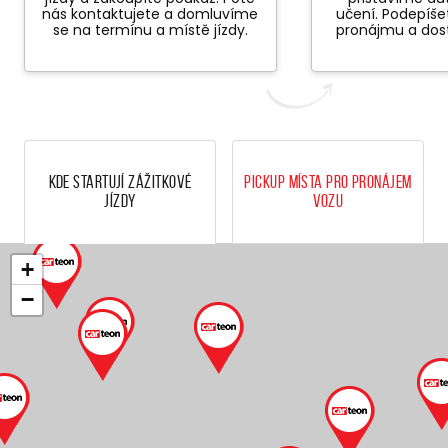
nás kontaktujete a domluvíme
učení. Podepíš
se na termínu a místě jízdy.
pronájmu a dost
Kde startují zážitkové
Pickup místa pro pronájem
jízdy
vozu
+
−