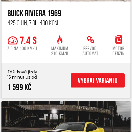
Buick Riviera 1969
425 cu in, 7.0L, 400 koní
7.4 s
z 0 na 100 km/h
Maximum
Převod.
Motor
210 km/h
automat
benzin
Zážitkové jízdy
15 minut už od
Vybrat variantu
1 599 Kč