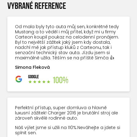
VYBRANÉ REFERENCE
Od mala byly tyto auta můj sen, konkrétně tedy
Mustang a to věděl i můj přítel, když mi u firmy
Carteon koupil poukaz na celodenní pronájem.
Byl to největší zážitek jaký jsem kdy dostala,
nadchl mě jak přístup kluků z Carteonu, tak i
senzační technický stav auta. Jízdu jsem si
maximálně užila. Těším se na příště Simča 👍
Simona Fleková
GOOGLE
100%
Perfektní přístup, super domluva a hlavně
luxusní zážitek! Charger 2016 je brutální stroj ale
zároveň skvělé rodinné auto.
Náš výlet jsme si užili na 110%.Neváhejte a jdete si
splnit sen.