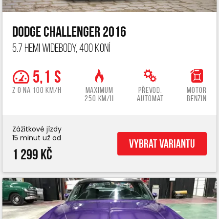
Dodge Challenger 2016
5.7 Hemi widebody, 400 koní
5,1 s
z 0 na 100 km/h
Maximum
Převod.
Motor
250 km/h
automat
benzin
Zážitkové jízdy
15 minut už od
Vybrat variantu
1 299 Kč