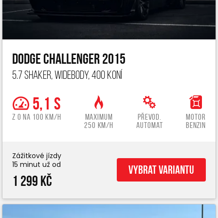
Dodge Challenger 2015
5.7 Shaker, widebody, 400 koní
5,1 s
z 0 na 100 km/h
Maximum
Převod.
Motor
250 km/h
automat
benzin
Zážitkové jízdy
15 minut už od
Vybrat variantu
1 299 Kč