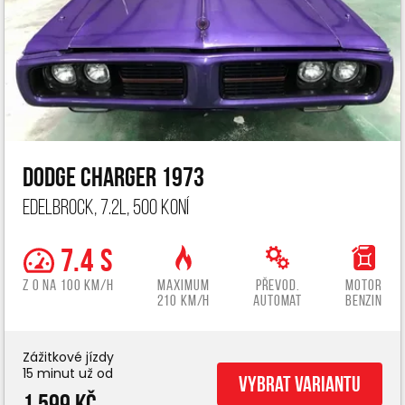
Dodge Charger 1973
Edelbrock, 7.2L, 500 koní
7.4 s
z 0 na 100 km/h
Maximum
Převod.
Motor
210 km/h
automat
benzin
Zážitkové jízdy
15 minut už od
Vybrat variantu
1 599 Kč