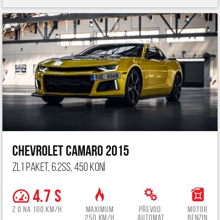
Chevrolet Camaro 2015
ZL1 paket, 6.2ss, 450 koní
4.7 s
z 0 na 100 km/h
Maximum
Převod.
Motor
250 km/h
automat
benzin