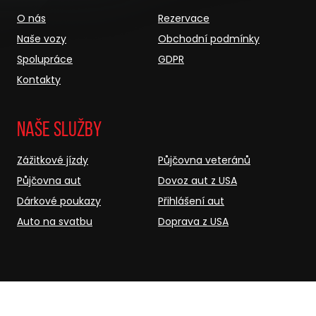
O nás
Rezervace
Naše vozy
Obchodní podmínky
Spolupráce
GDPR
Kontakty
Naše služby
Zážitkové jízdy
Půjčovna veteránů
Půjčovna aut
Dovoz aut z USA
Dárkové poukazy
Přihlášení aut
Auto na svatbu
Doprava z USA