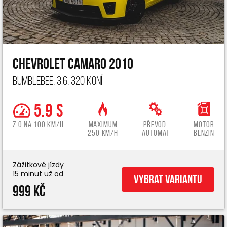
Chevrolet Camaro 2010
Bumblebee, 3.6, 320 koní
5.9 s
z 0 na 100 km/h
Maximum
Převod.
Motor
250 km/h
automat
benzin
Zážitkové jízdy
15 minut už od
Vybrat variantu
999 Kč