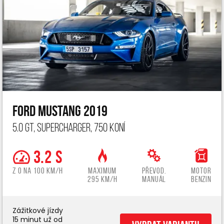
Ford Mustang 2019
5.0 GT, Supercharger, 750 koní
3.2 s
z 0 na 100 km/h
Maximum
Převod.
Motor
295 km/h
manuál
benzin
Zážitkové jízdy
15 minut už od