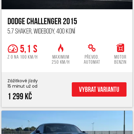
Dodge Challenger 2015
5.7 Shaker, widebody, 400 koní
5,1 s
z 0 na 100 km/h
Maximum
Převod.
Motor
250 km/h
automat
benzin
Zážitkové jízdy
15 minut už od
Vybrat variantu
1 299 Kč