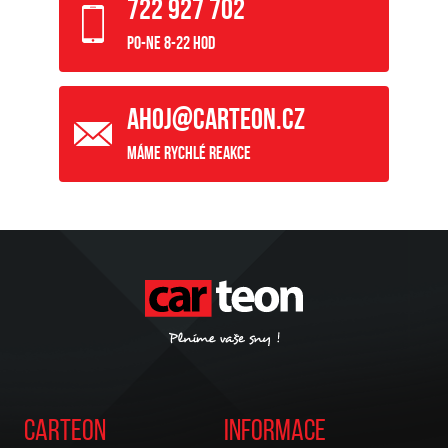
722 927 702
Po-Ne 8-22 hod
ahoj@carteon.cz
Máme rychlé reakce
Carteon
Informace