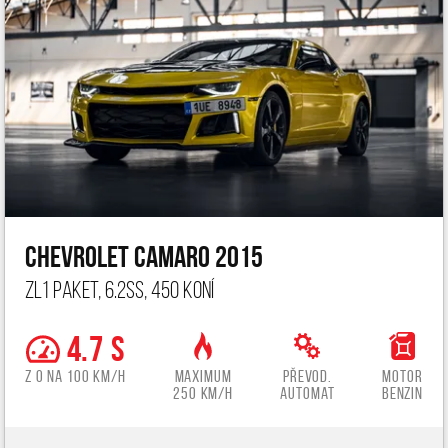
Chevrolet Camaro 2015
ZL1 paket, 6.2ss, 450 koní
4.7 s
z 0 na 100 km/h
Maximum
Převod.
Motor
250 km/h
automat
benzin