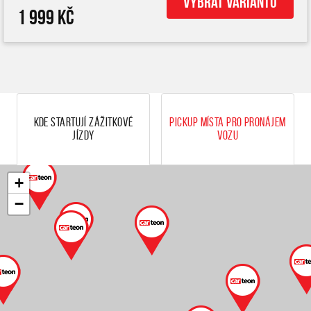
Vybrat variantu
1 999 Kč
Kde startují zážitkové
Pickup místa pro pronájem
jízdy
vozu
+
−