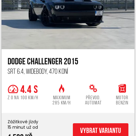
Dodge Challenger 2015
SRT 6.4, widebody, 470 koní
4.4 s
z 0 na 100 km/h
Maximum
Převod.
Motor
285 km/h
automat
benzin
Zážitkové jízdy
15 minut už od
Vybrat variantu