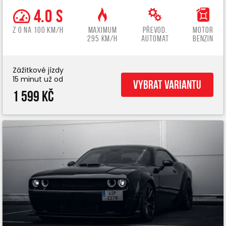
4.0 s
z 0 na 100 km/h
Maximum
Převod.
Motor
295 km/h
automat
benzin
Zážitkové jízdy
15 minut už od
Vybrat variantu
1 599 Kč