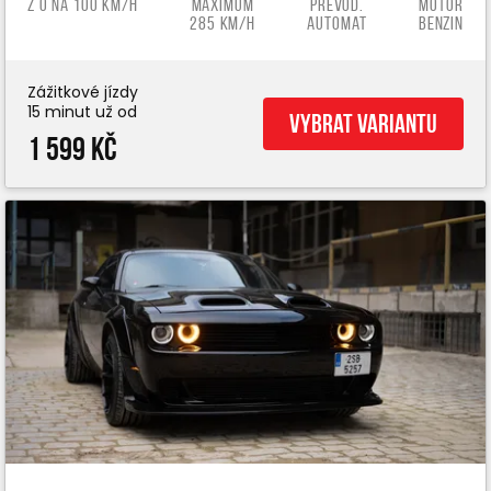
z 0 na 100 km/h
Maximum
Převod.
Motor
285 km/h
automat
benzin
Zážitkové jízdy
15 minut už od
Vybrat variantu
1 599 Kč