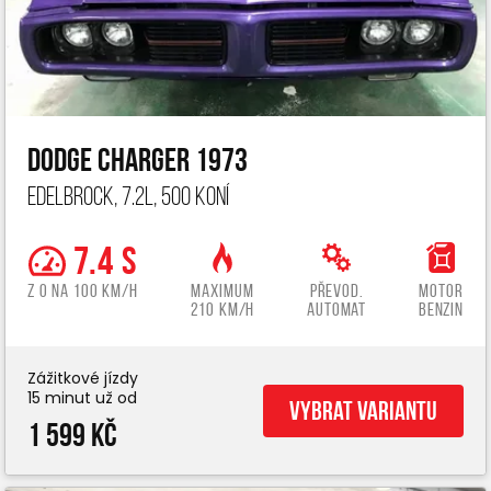
Dodge Charger 1973
Edelbrock, 7.2L, 500 koní
7.4 s
z 0 na 100 km/h
Maximum
Převod.
Motor
210 km/h
automat
benzin
Zážitkové jízdy
15 minut už od
Vybrat variantu
1 599 Kč