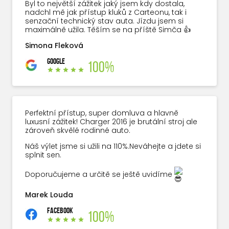
Byl to největší zážitek jaký jsem kdy dostala,
nadchl mě jak přístup kluků z Carteonu, tak i
senzační technický stav auta. Jízdu jsem si
maximálně užila. Těším se na příště Simča 👍
Simona Fleková
GOOGLE
100%
Perfektní přístup, super domluva a hlavně
luxusní zážitek! Charger 2016 je brutální stroj ale
zároveň skvělé rodinné auto.
Náš výlet jsme si užili na 110%.Neváhejte a jdete si
splnit sen.
Doporučujeme a určitě se ještě uvidíme
Marek Louda
FACEBOOK
100%