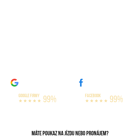
Zážitkové jízdy Chomutov
Máme největší výběr amerických vozů na
trhu. Naše auta si můžete zapůjčit na celý
den, nebo třeba celý víkend. Nabízíme
varianty s limitem omezení kilometrů, či
bez omezení. Vyzkoušejte si jízdu v našich
bestiích, které dokážou vytáhnout až 300
km/h!
GOOGLE FIRMY
FACEBOOK
99%
99%
Máte poukaz na jízdu nebo pronájem?