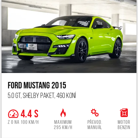
Ford Mustang 2015
5.0 GT, Shelby paket, 460 koní
4.4 s
z 0 na 100 km/h
Maximum
Převod.
Motor
295 km/h
manuál
benzin