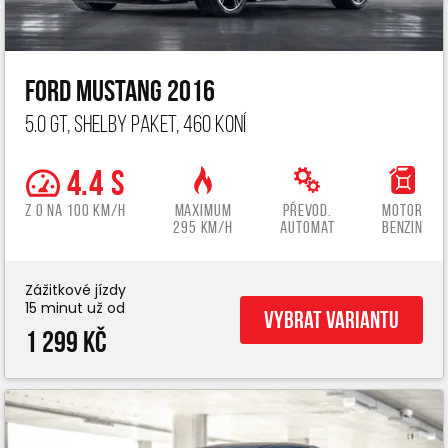
Ford Mustang 2016
5.0 GT, Shelby paket, 460 koní
4.4 s
z 0 na 100 km/h
Maximum
Převod.
Motor
295 km/h
automat
benzin
Zážitkové jízdy
15 minut už od
Vybrat variantu
1 299 Kč