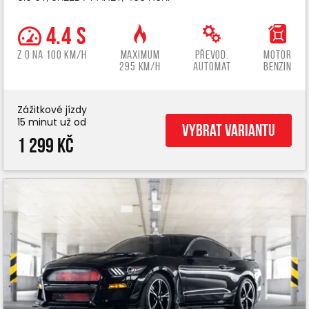
4.4 s
z 0 na 100 km/h
Maximum
Převod.
Motor
295 km/h
automat
benzin
Zážitkové jízdy
15 minut už od
Vybrat variantu
1 299 Kč