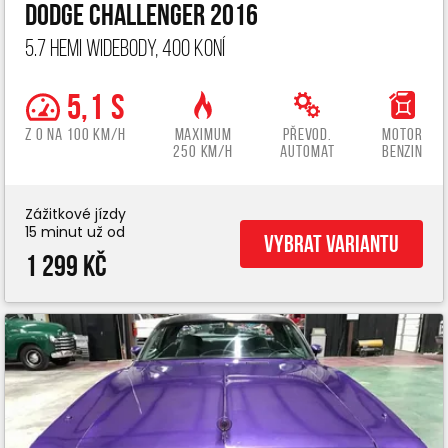
Dodge Challenger 2016
5.7 Hemi widebody, 400 koní
5,1 s
z 0 na 100 km/h
Maximum
Převod.
Motor
250 km/h
automat
benzin
Zážitkové jízdy
15 minut už od
Vybrat variantu
1 299 Kč