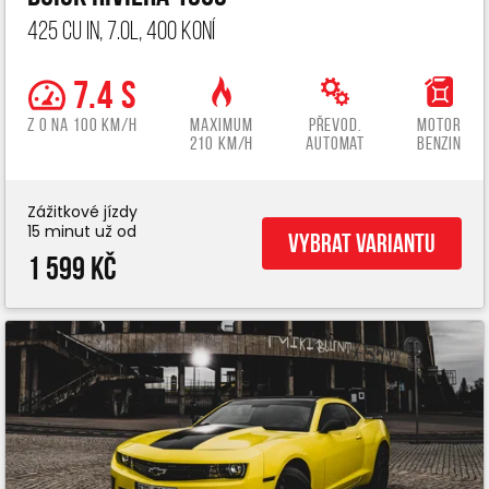
425 cu in, 7.0L, 400 koní
7.4 s
z 0 na 100 km/h
Maximum
Převod.
Motor
210 km/h
automat
benzin
Zážitkové jízdy
15 minut už od
Vybrat variantu
1 599 Kč