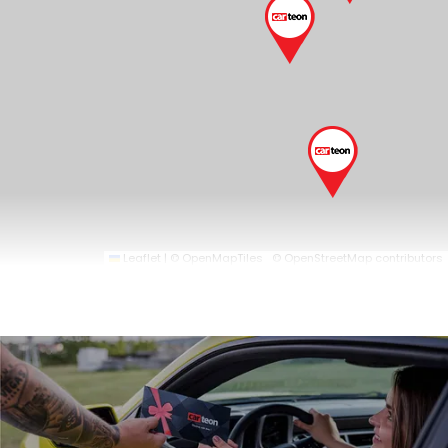
Leaflet
|
© OpenMapTiles
© OpenStreetMap contributors