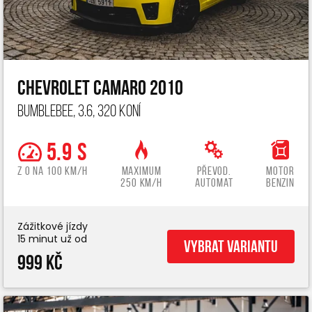
Chevrolet Camaro 2010
Bumblebee, 3.6, 320 koní
5.9 s
z 0 na 100 km/h
Maximum
Převod.
Motor
250 km/h
automat
benzin
Zážitkové jízdy
15 minut už od
Vybrat variantu
999 Kč