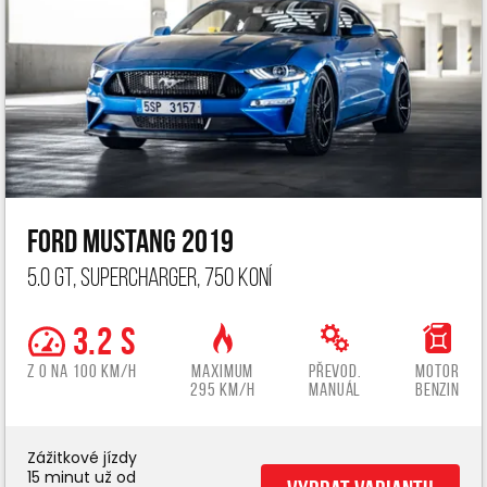
Ford Mustang 2019
5.0 GT, Supercharger, 750 koní
3.2 s
z 0 na 100 km/h
Maximum
Převod.
Motor
295 km/h
manuál
benzin
Zážitkové jízdy
15 minut už od