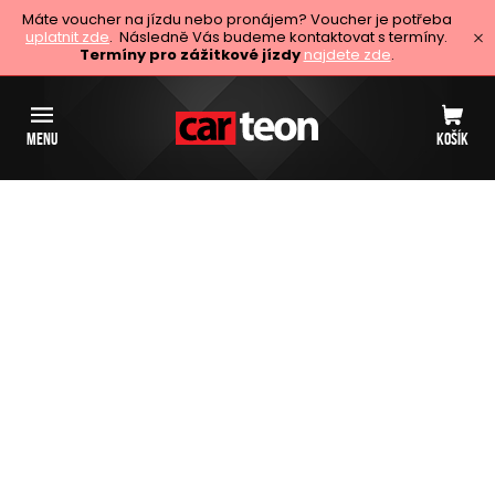
Máte voucher na jízdu nebo pronájem? Voucher je potřeba
uplatnit zde
. Následně Vás budeme kontaktovat s termíny.
Termíny pro zážitkové jízdy
najdete zde
.
MENU
KOŠÍK
Zážitkové jízdy Mladá