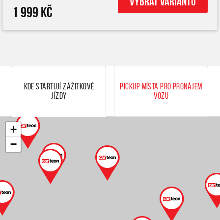
Vybrat variantu
1 999 Kč
Kde startují zážitkové
Pickup místa pro pronájem
jízdy
vozu
+
−