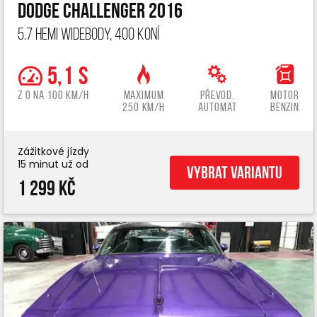
Dodge Challenger 2016
5.7 Hemi widebody, 400 koní
5,1 s
z 0 na 100 km/h
Maximum
Převod.
Motor
250 km/h
automat
benzin
Zážitkové jízdy
15 minut už od
Vybrat variantu
1 299 Kč