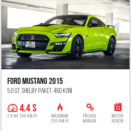
Ford Mustang 2015
5.0 GT, Shelby paket, 460 koní
4.4 s
z 0 na 100 km/h
Maximum
Převod.
Motor
295 km/h
manuál
benzin