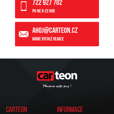
722 927 702
Po-Ne 8-22 hod
ahoj@carteon.cz
Máme rychlé reakce
Carteon
Informace