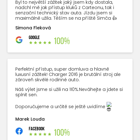
Byl to největší zážitek jaký jsem kdy dostala,
nadchl mě jak přístup kluků z Carteonu, tak i
senzační technický stav auta. Jízdu jsem si
maximálně užila. Těším se na příště Simča 👍
Simona Fleková
GOOGLE
100%
Perfektní přístup, super domluva a hlavně
luxusní zážitek! Charger 2016 je brutální stroj ale
zároveň skvělé rodinné auto.
Náš výlet jsme si užili na 110%.Neváhejte a jdete si
splnit sen.
Doporučujeme a určitě se ještě uvidíme
Marek Louda
FACEBOOK
100%