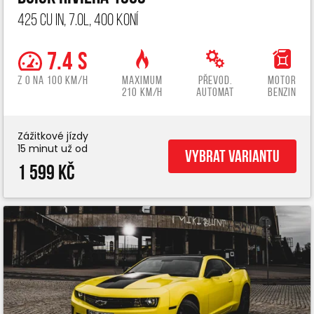
425 cu in, 7.0L, 400 koní
7.4 s
z 0 na 100 km/h
Maximum
Převod.
Motor
210 km/h
automat
benzin
Zážitkové jízdy
15 minut už od
Vybrat variantu
1 599 Kč