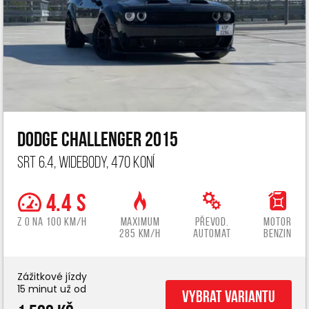
Dodge Challenger 2015
SRT 6.4, widebody, 470 koní
4.4 s
z 0 na 100 km/h
Maximum
Převod.
Motor
285 km/h
automat
benzin
Zážitkové jízdy
15 minut už od
Vybrat variantu