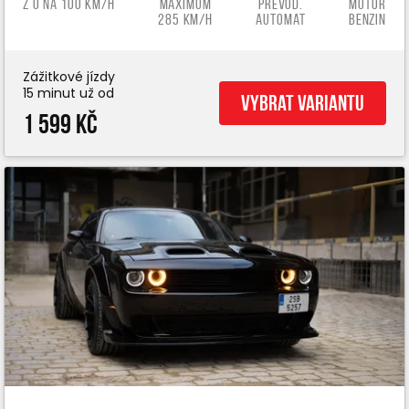
z 0 na 100 km/h
Maximum
Převod.
Motor
285 km/h
automat
benzin
Zážitkové jízdy
15 minut už od
Vybrat variantu
1 599 Kč