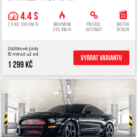
4.4 s
z 0 na 100 km/h
Maximum
Převod.
Motor
295 km/h
automat
benzin
Zážitkové jízdy
15 minut už od
Vybrat variantu
1 299 Kč