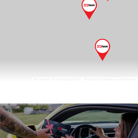
Leaflet
|
© OpenMapTiles
© OpenStreetMap contributors