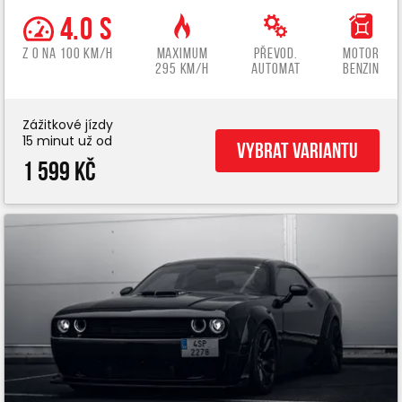
4.0 s
z 0 na 100 km/h
Maximum
Převod.
Motor
295 km/h
automat
benzin
Zážitkové jízdy
15 minut už od
Vybrat variantu
1 599 Kč