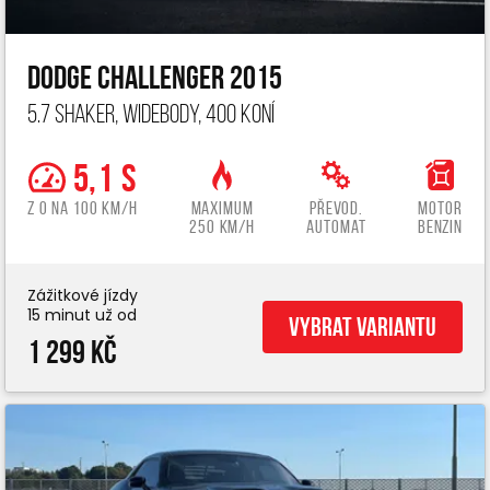
Dodge Challenger 2015
5.7 Shaker, widebody, 400 koní
5,1 s
z 0 na 100 km/h
Maximum
Převod.
Motor
250 km/h
automat
benzin
Zážitkové jízdy
15 minut už od
Vybrat variantu
1 299 Kč