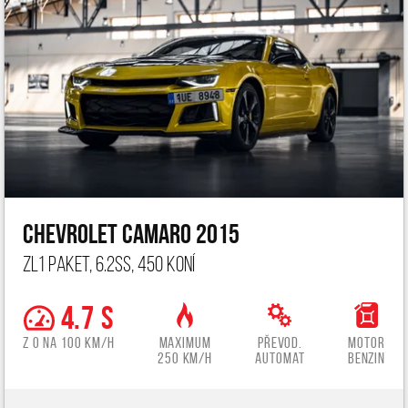
Chevrolet Camaro 2015
ZL1 paket, 6.2ss, 450 koní
4.7 s
z 0 na 100 km/h
Maximum
Převod.
Motor
250 km/h
automat
benzin