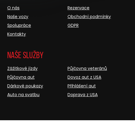
O nás
Rezervace
Naše vozy
Obchodní podmínky
Spolupráce
GDPR
Kontakty
Naše služby
Zážitkové jízdy
Půjčovna veteránů
Půjčovna aut
Dovoz aut z USA
Dárkové poukazy
Přihlášení aut
Auto na svatbu
Doprava z USA