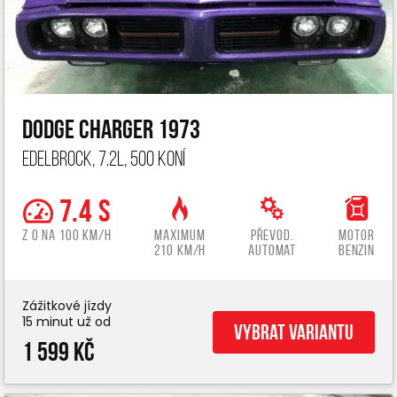
Dodge Charger 1973
Edelbrock, 7.2L, 500 koní
7.4 s
z 0 na 100 km/h
Maximum
Převod.
Motor
210 km/h
automat
benzin
Zážitkové jízdy
15 minut už od
Vybrat variantu
1 599 Kč