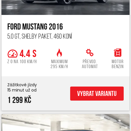
Ford Mustang 2016
5.0 GT, Shelby paket, 460 koní
4.4 s
z 0 na 100 km/h
Maximum
Převod.
Motor
295 km/h
automat
benzin
Zážitkové jízdy
15 minut už od
Vybrat variantu
1 299 Kč