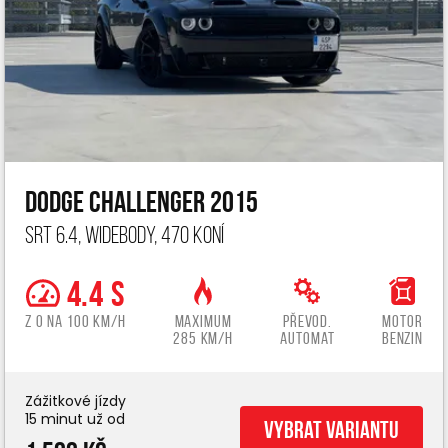
Dodge Challenger 2015
SRT 6.4, widebody, 470 koní
4.4 s
z 0 na 100 km/h
Maximum
Převod.
Motor
285 km/h
automat
benzin
Zážitkové jízdy
15 minut už od
Vybrat variantu