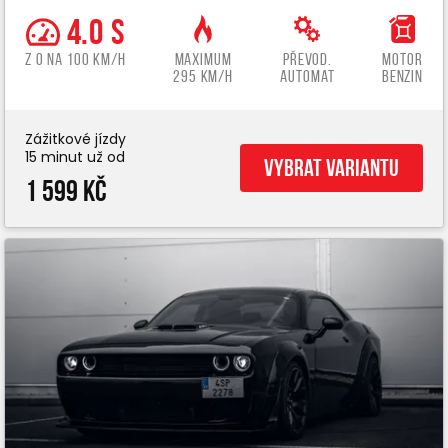
4.0 s
z 0 na 100 km/h
Maximum
Převod.
Motor
295 km/h
automat
benzin
Zážitkové jízdy
15 minut už od
Vybrat variantu
1 599 Kč