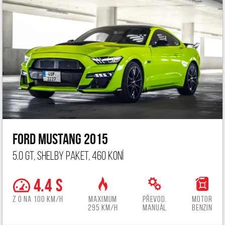
Ford Mustang 2015
5.0 GT, Shelby paket, 460 koní
4.4 s
z 0 na 100 km/h
Maximum
Převod.
Motor
295 km/h
manuál
benzin