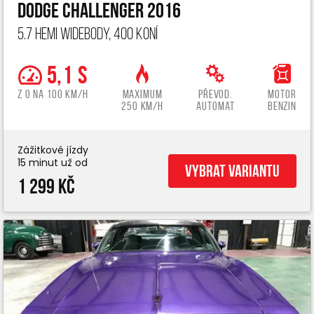
Dodge Challenger 2016
5.7 Hemi widebody, 400 koní
5,1 s
z 0 na 100 km/h
Maximum
Převod.
Motor
250 km/h
automat
benzin
Zážitkové jízdy
15 minut už od
Vybrat variantu
1 299 Kč