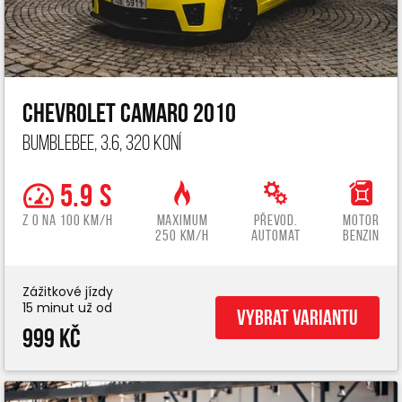
Chevrolet Camaro 2010
Bumblebee, 3.6, 320 koní
5.9 s
z 0 na 100 km/h
Maximum
Převod.
Motor
250 km/h
automat
benzin
Zážitkové jízdy
15 minut už od
Vybrat variantu
999 Kč