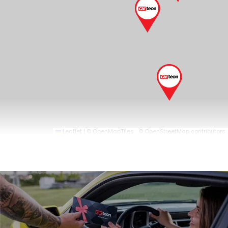
Leaflet
|
© OpenMapTiles
© OpenStreetMap contributors