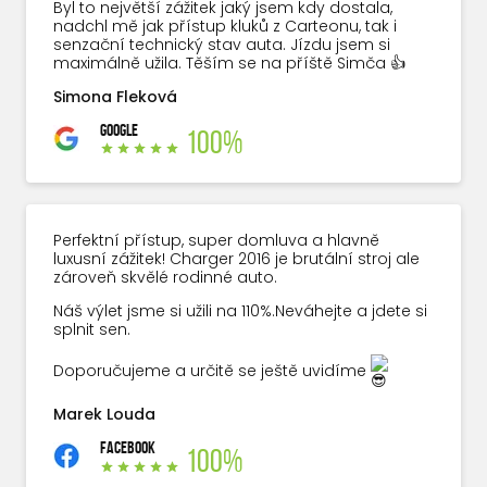
Byl to největší zážitek jaký jsem kdy dostala,
nadchl mě jak přístup kluků z Carteonu, tak i
senzační technický stav auta. Jízdu jsem si
maximálně užila. Těším se na příště Simča 👍
Simona Fleková
GOOGLE
100%
Perfektní přístup, super domluva a hlavně
luxusní zážitek! Charger 2016 je brutální stroj ale
zároveň skvělé rodinné auto.
Náš výlet jsme si užili na 110%.Neváhejte a jdete si
splnit sen.
Doporučujeme a určitě se ještě uvidíme
Marek Louda
FACEBOOK
100%