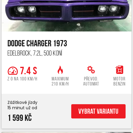
Dodge Charger 1973
Edelbrock, 7.2L, 500 koní
7.4 s
z 0 na 100 km/h
Maximum
Převod.
Motor
210 km/h
automat
benzin
Zážitkové jízdy
15 minut už od
Vybrat variantu
1 599 Kč