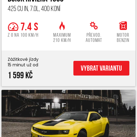
425 cu in, 7.0L, 400 koní
7.4 s
z 0 na 100 km/h
Maximum
Převod.
Motor
210 km/h
automat
benzin
Zážitkové jízdy
15 minut už od
Vybrat variantu
1 599 Kč