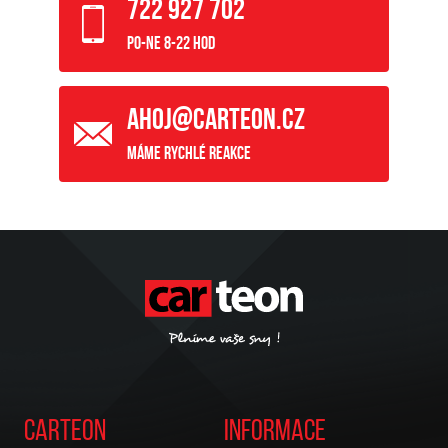
722 927 702
Po-Ne 8-22 hod
ahoj@carteon.cz
Máme rychlé reakce
Carteon
Informace