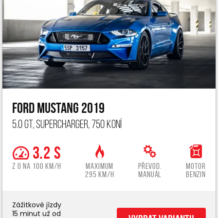
Ford Mustang 2019
5.0 GT, Supercharger, 750 koní
3.2 s
z 0 na 100 km/h
Maximum
Převod.
Motor
295 km/h
manuál
benzin
Zážitkové jízdy
15 minut už od