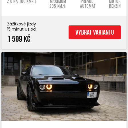
z 0 na 100 km/h
Maximum
Převod.
Motor
285 km/h
automat
benzin
Zážitkové jízdy
15 minut už od
Vybrat variantu
1 599 Kč