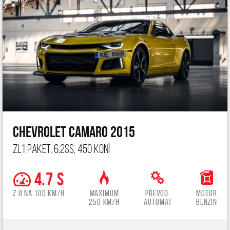
Chevrolet Camaro 2015
ZL1 paket, 6.2ss, 450 koní
4.7 s
z 0 na 100 km/h
Maximum
Převod.
Motor
250 km/h
automat
benzin