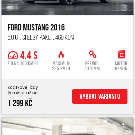
Ford Mustang 2016
5.0 GT, Shelby paket, 460 koní
4.4 s
z 0 na 100 km/h
Maximum
Převod.
Motor
295 km/h
automat
benzin
Zážitkové jízdy
15 minut už od
Vybrat variantu
1 299 Kč