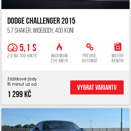
Dodge Challenger 2015
5.7 Shaker, widebody, 400 koní
5,1 s
z 0 na 100 km/h
Maximum
Převod.
Motor
250 km/h
automat
benzin
Zážitkové jízdy
15 minut už od
Vybrat variantu
1 299 Kč