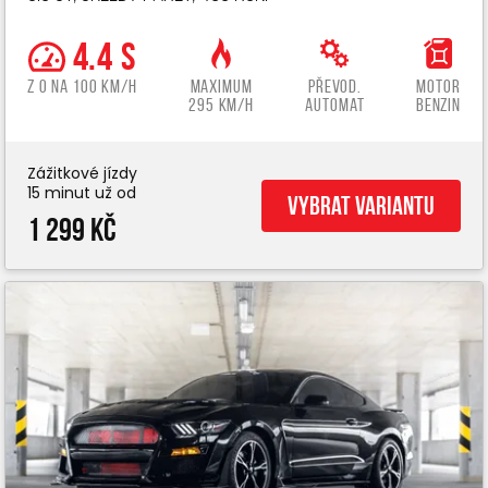
4.4 s
z 0 na 100 km/h
Maximum
Převod.
Motor
295 km/h
automat
benzin
Zážitkové jízdy
15 minut už od
Vybrat variantu
1 299 Kč