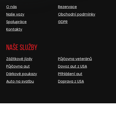
O nás
Rezervace
Naše vozy
Obchodní podmínky
Spolupráce
GDPR
Kontakty
Naše služby
Zážitkové jízdy
Půjčovna veteránů
Půjčovna aut
Dovoz aut z USA
Dárkové poukazy
Přihlášení aut
Auto na svatbu
Doprava z USA