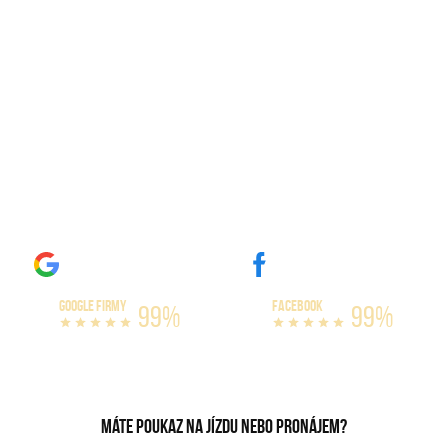
Zážitkové jízdy Znojmo
Máme největší výběr amerických vozů na
trhu. Naše auta si můžete zapůjčit na celý
den, nebo třeba celý víkend. Nabízíme
varianty s limitem omezení kilometrů, či
bez omezení. Vyzkoušejte si jízdu v našich
bestiích, které dokážou vytáhnout až 300
km/h!
GOOGLE FIRMY
FACEBOOK
99%
99%
Máte poukaz na jízdu nebo pronájem?