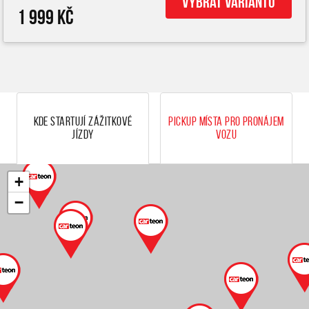
Vybrat variantu
1 999 Kč
Kde startují zážitkové
Pickup místa pro pronájem
jízdy
vozu
+
−