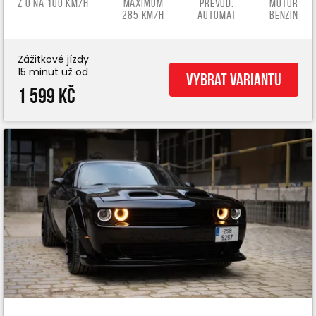
z 0 na 100 km/h
Maximum
Převod.
Motor
285 km/h
automat
benzin
Zážitkové jízdy
15 minut už od
Vybrat variantu
1 599 Kč