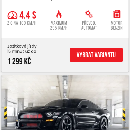
4.4 s
z 0 na 100 km/h
Maximum
Převod.
Motor
295 km/h
automat
benzin
Zážitkové jízdy
15 minut už od
Vybrat variantu
1 299 Kč