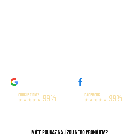
Zážitkové jízdy Náchod
Máme největší výběr amerických vozů na
trhu. Naše auta si můžete zapůjčit na celý
den, nebo třeba celý víkend. Nabízíme
varianty s limitem omezení kilometrů, či
bez omezení. Vyzkoušejte si jízdu v našich
bestiích, které dokážou vytáhnout až 300
km/h!
GOOGLE FIRMY
FACEBOOK
99%
99%
Máte poukaz na jízdu nebo pronájem?