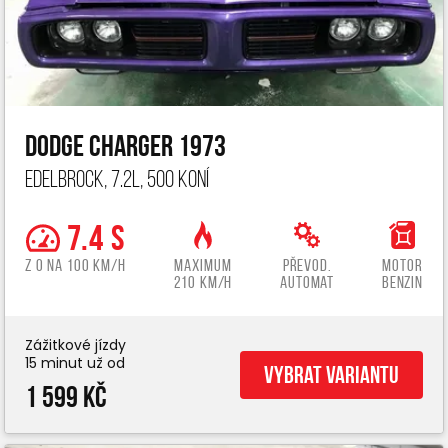
Dodge Charger 1973
Edelbrock, 7.2L, 500 koní
7.4 s
z 0 na 100 km/h
Maximum
Převod.
Motor
210 km/h
automat
benzin
Zážitkové jízdy
15 minut už od
Vybrat variantu
1 599 Kč