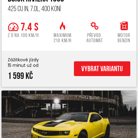
425 cu in, 7.0L, 400 koní
7.4 s
z 0 na 100 km/h
Maximum
Převod.
Motor
210 km/h
automat
benzin
Zážitkové jízdy
15 minut už od
Vybrat variantu
1 599 Kč