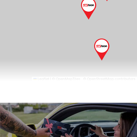
Leaflet
|
© OpenMapTiles
© OpenStreetMap contributors