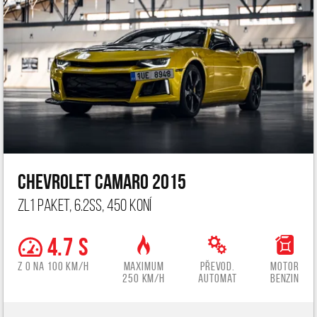
Chevrolet Camaro 2015
ZL1 paket, 6.2ss, 450 koní
4.7 s
z 0 na 100 km/h
Maximum
Převod.
Motor
250 km/h
automat
benzin