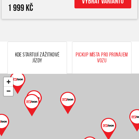
Vybrat variantu
1 999 Kč
Kde startují zážitkové
Pickup místa pro pronájem
jízdy
vozu
+
−