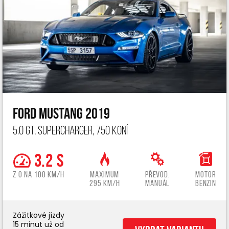
Ford Mustang 2019
5.0 GT, Supercharger, 750 koní
3.2 s
z 0 na 100 km/h
Maximum
Převod.
Motor
295 km/h
manuál
benzin
Zážitkové jízdy
15 minut už od