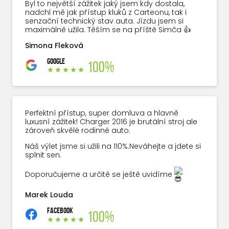
Byl to největší zážitek jaký jsem kdy dostala,
nadchl mě jak přístup kluků z Carteonu, tak i
senzační technický stav auta. Jízdu jsem si
maximálně užila. Těším se na příště Simča 👍
Simona Fleková
GOOGLE
100%
Perfektní přístup, super domluva a hlavně
luxusní zážitek! Charger 2016 je brutální stroj ale
zároveň skvělé rodinné auto.
Náš výlet jsme si užili na 110%.Neváhejte a jdete si
splnit sen.
Doporučujeme a určitě se ještě uvidíme
Marek Louda
FACEBOOK
100%