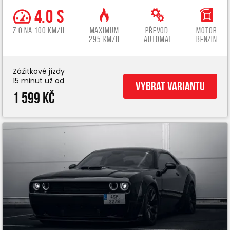
4.0 s
z 0 na 100 km/h
Maximum
Převod.
Motor
295 km/h
automat
benzin
Zážitkové jízdy
15 minut už od
Vybrat variantu
1 599 Kč