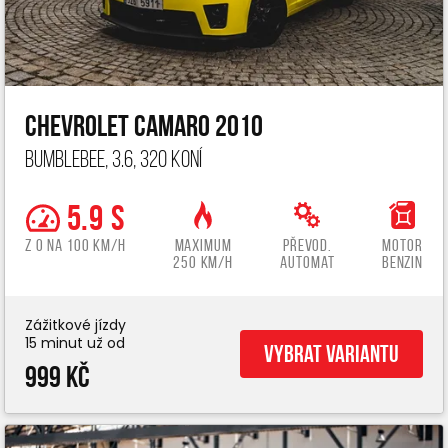
Chevrolet Camaro 2010
Bumblebee, 3.6, 320 koní
5.9 s
z 0 na 100 km/h
Maximum
Převod.
Motor
250 km/h
automat
benzin
Zážitkové jízdy
15 minut už od
Vybrat variantu
999 Kč