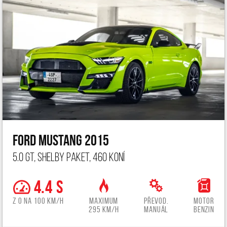
Ford Mustang 2015
5.0 GT, Shelby paket, 460 koní
4.4 s
z 0 na 100 km/h
Maximum
Převod.
Motor
295 km/h
manuál
benzin