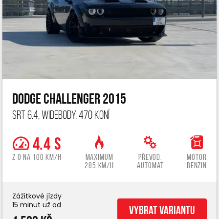
Dodge Challenger 2015
SRT 6.4, widebody, 470 koní
4.4 s
z 0 na 100 km/h
Maximum
Převod.
Motor
285 km/h
automat
benzin
Zážitkové jízdy
15 minut už od
Vybrat variantu