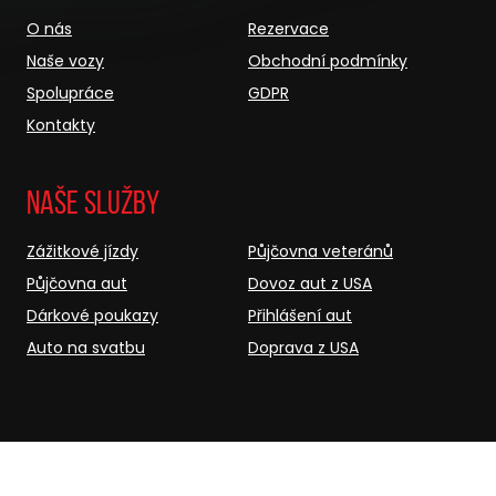
O nás
Rezervace
Naše vozy
Obchodní podmínky
Spolupráce
GDPR
Kontakty
Naše služby
Zážitkové jízdy
Půjčovna veteránů
Půjčovna aut
Dovoz aut z USA
Dárkové poukazy
Přihlášení aut
Auto na svatbu
Doprava z USA