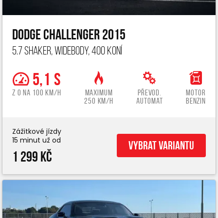
Dodge Challenger 2015
5.7 Shaker, widebody, 400 koní
5,1 s
z 0 na 100 km/h
Maximum
Převod.
Motor
250 km/h
automat
benzin
Zážitkové jízdy
15 minut už od
Vybrat variantu
1 299 Kč