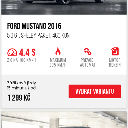
Ford Mustang 2016
5.0 GT, Shelby paket, 460 koní
4.4 s
z 0 na 100 km/h
Maximum
Převod.
Motor
295 km/h
automat
benzin
Zážitkové jízdy
15 minut už od
Vybrat variantu
1 299 Kč