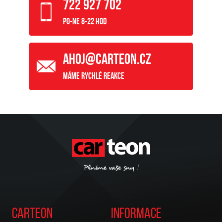
722 927 702
Po-Ne 8-22 hod
ahoj@carteon.cz
Máme rychlé reakce
Carteon
Informace