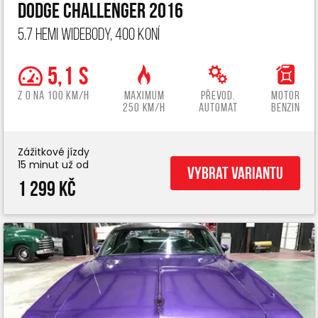
Dodge Challenger 2016
5.7 Hemi widebody, 400 koní
5,1 s
z 0 na 100 km/h
Maximum
Převod.
Motor
250 km/h
automat
benzin
Zážitkové jízdy
15 minut už od
Vybrat variantu
1 299 Kč